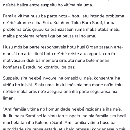
ne’ebé baliza entre suspeitu ho vitíma nia uma.
Família vitíma husu ba parte hotu – hotu, atu intende problema
ne’ebé akontese iha Suku Kuluhun, Toko Baru Saraf, tanba
problema la’ós grupu ka oranizasaun ruma maka ataka malu,
maibé problema refere liga ba baliza rai no uma.
Husu mós ba parte responsaveis hotu husi Organizasaun arte-
marsiál no arte-rituál hotu ne’ebé eziste atu organiza no fó
motivasaun diak ba membru sira, atu nune bele manan
konfiansa Estadu no kontribui ba paz.
Suspeitu sira ne’ebé involve iha omesidiu ne’e, konsentra iha
viziñu ho inisiál JS nia uma inklui mós nia ona mane na’in-tolu
ne’ebe maka oras ne’e asegura ona iha parte seguransa nia
liman.
“Ami família vitíma no komunidade ne’ebé rezidénsia iha ne’e,
liu-liu bairu Saraf sei la simu tan suspeitu ho nia família sira hodi
mai hela tan iha Kuluhun Saraf. Ami família vitíma husu ba
autoridade siguransa estadu atu halo prosesu kondenasaun tuir