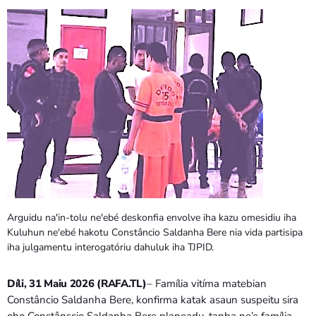
PROGRAMA SIRA
VÍDEO SIRA
EVENTU SIRA
KONTAKTU SIRA
TÉTUM
keyboard_arrow_down
TÉTUM
Arguidu na'in-tolu ne'ebé deskonfia envolve iha kazu omesidiu iha
PORTUGUÊS
PRÓXIMOS PROGRAMAS
Kuluhun ne'ebé hakotu Constâncio Saldanha Bere nia vida partisipa
iha julgamentu interogatóriu dahuluk iha TJPID.
Díli, 31 Maiu 2026 (RAFA.TL)
– Família vitíma matebian
Constâncio Saldanha Bere, konfirma katak asaun suspeitu sira
oho Constânscio Saldanha Bere planeadu, tanba ne’e família