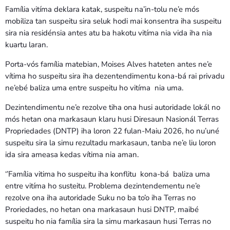
Família vitíma deklara katak, suspeitu na’in-tolu ne’e mós
mobiliza tan suspeitu sira seluk hodi mai konsentra iha suspeitu
sira nia residénsia antes atu ba hakotu vitíma nia vida iha nia
kuartu laran.
Porta-vós família matebian, Moises Alves hateten antes ne’e
vítima ho suspeitu sira iha dezentendimentu kona-bá rai privadu
ne’ebé baliza uma entre suspeitu ho vitíma nia uma.
Dezintendimentu ne’e rezolve tiha ona husi autoridade lokál no
mós hetan ona markasaun klaru husi Diresaun Nasionál Terras
Propriedades (DNTP) iha loron 22 fulan-Maiu 2026, ho nu’uné
suspeitu sira la simu rezultadu markasaun, tanba ne’e liu loron
ida sira ameasa kedas vítima nia aman.
‘’Família vitima ho suspeitu iha konflitu kona-bá baliza uma
entre vitíma ho susteitu. Problema dezintendementu ne’e
rezolve ona iha autoridade Suku no ba to’o iha Terras no
Proriedades, no hetan ona markasaun husi DNTP, maibé
suspeitu ho nia família sira la simu markasaun husi Terras no