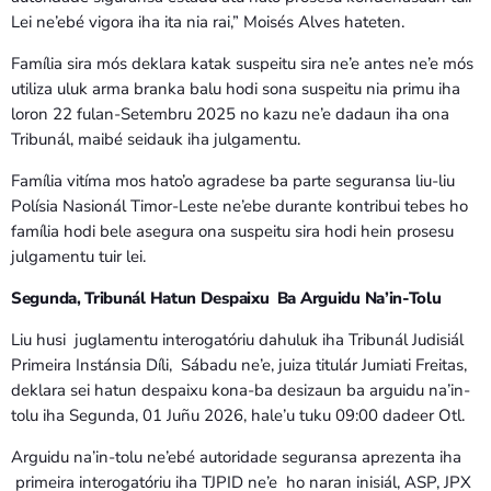
Lei ne’ebé vigora iha ita nia rai,” Moisés Alves hateten.
Família sira mós deklara katak suspeitu sira ne’e antes ne’e mós
utiliza uluk arma branka balu hodi sona suspeitu nia primu iha
loron 22 fulan-Setembru 2025 no kazu ne’e dadaun iha ona
Tribunál, maibé seidauk iha julgamentu.
Família vitíma mos hato’o agradese ba parte seguransa liu-liu
Polísia Nasionál Timor-Leste ne’ebe durante kontribui tebes ho
família hodi bele asegura ona suspeitu sira hodi hein prosesu
julgamentu tuir lei.
Segunda, Tribunál Hatun Despaixu Ba Arguidu Na’in-Tolu
Liu husi juglamentu interogatóriu dahuluk iha Tribunál Judisiál
Primeira Instánsia Díli, Sábadu ne’e, juiza titulár Jumiati Freitas,
deklara sei hatun despaixu kona-ba desizaun ba arguidu na’in-
tolu iha Segunda, 01 Juñu 2026, hale’u tuku 09:00 dadeer Otl.
Arguidu na’in-tolu ne’ebé autoridade seguransa aprezenta iha
primeira interogatóriu iha TJPID ne’e ho naran inisiál, ASP, JPX