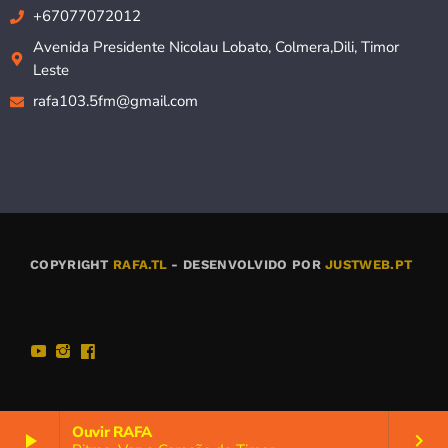
+67077072012
Avenida Presidente Nicolau Lobato, Colmera,Dili, Timor
Leste
rafa103.5fm@gmail.com
COPYRIGHT
RAFA.TL
- DESENVOLVIDO POR
JUSTWEB.PT
Ouvir RAFA
play_arrow
keyboard_arrow_right