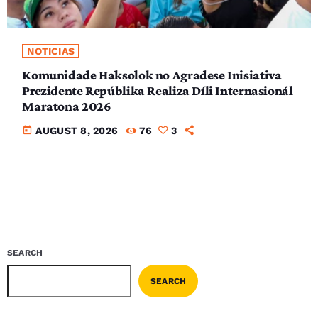
NOTICIAS
Komunidade Haksolok no Agradese Inisiativa
Prezidente Repúblika Realiza Díli Internasionál
Maratona 2026
today
AUGUST 8, 2026
76
3
SEARCH
SEARCH