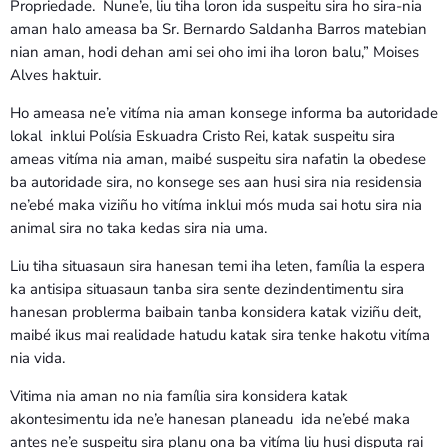
Propriedade. Nune’e, liu tiha loron ida suspeitu sira ho sira-nia
aman halo ameasa ba Sr. Bernardo Saldanha Barros matebian
nian aman, hodi dehan ami sei oho imi iha loron balu,” Moises
Alves haktuir.
Ho ameasa ne’e vitíma nia aman konsege informa ba autoridade
lokal inklui Polísia Eskuadra Cristo Rei, katak suspeitu sira
ameas vitíma nia aman, maibé suspeitu sira nafatin la obedese
ba autoridade sira, no konsege ses aan husi sira nia residensia
ne’ebé maka viziñu ho vitíma inklui mós muda sai hotu sira nia
animal sira no taka kedas sira nia uma.
Liu tiha situasaun sira hanesan temi iha leten, família la espera
ka antisipa situasaun tanba sira sente dezindentimentu sira
hanesan problerma baibain tanba konsidera katak viziñu deit,
maibé ikus mai realidade hatudu katak sira tenke hakotu vitíma
nia vida.
Vitima nia aman no nia família sira konsidera katak
akontesimentu ida ne’e hanesan planeadu ida ne’ebé maka
antes ne’e suspeitu sira planu ona ba vitíma liu husi disputa rai