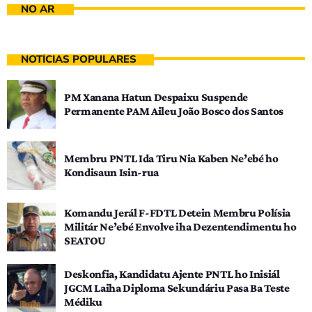
NO AR
NOTÍCIAS POPULARES
PM Xanana Hatun Despaixu Suspende
Permanente PAM Aileu João Bosco dos Santos
Membru PNTL Ida Tiru Nia Kaben Ne’ebé ho
Kondisaun Isin-rua
Komandu Jerál F-FDTL Detein Membru Polísia
Militár Ne’ebé Envolve iha Dezentendimentu ho
SEATOU
Deskonfia, Kandidatu Ajente PNTL ho Inisiál
JGCM Laiha Diploma Sekundáriu Pasa Ba Teste
Médiku