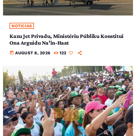
NOTICIAS
Kazu Jet Privadu, Ministériu Públiku Konstitui
Ona Arguidu Na’in-Haat
today
AUGUST 8, 2026
122