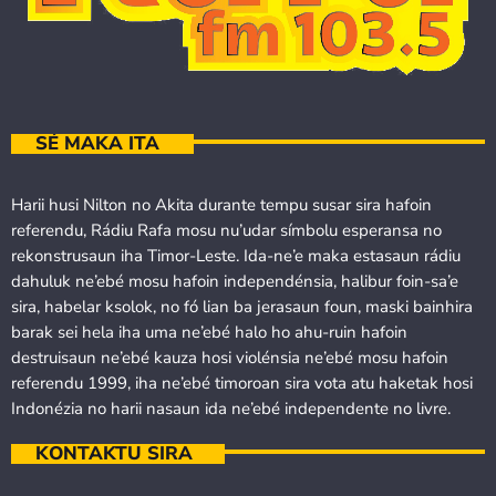
SÉ MAKA ITA
Harii husi Nilton no Akita durante tempu susar sira hafoin
referendu, Rádiu Rafa mosu nu’udar símbolu esperansa no
rekonstrusaun iha Timor-Leste. Ida-ne’e maka estasaun rádiu
dahuluk ne’ebé mosu hafoin independénsia, halibur foin-sa’e
sira, habelar ksolok, no fó lian ba jerasaun foun, maski bainhira
barak sei hela iha uma ne’ebé halo ho ahu-ruin hafoin
destruisaun ne’ebé kauza hosi violénsia ne’ebé mosu hafoin
referendu 1999, iha ne’ebé timoroan sira vota atu haketak hosi
Indonézia no harii nasaun ida ne’ebé independente no livre.
KONTAKTU SIRA