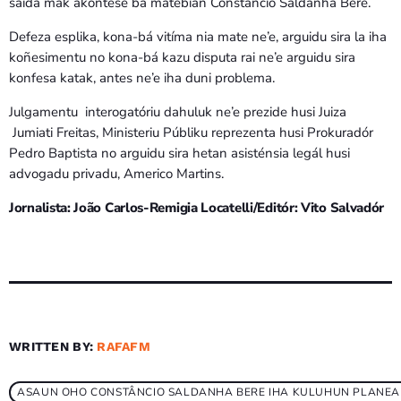
saida mak akontese ba matebian Constâncio Saldanha Bere.
Defeza esplika, kona-bá vitíma nia mate ne’e, arguidu sira la iha
koñesimentu no kona-bá kazu disputa rai ne’e arguidu sira
konfesa katak, antes ne’e iha duni problema.
Julgamentu interogatóriu dahuluk ne’e prezide husi Juiza
Jumiati Freitas, Ministeriu Públiku reprezenta husi Prokuradór
Pedro Baptista no arguidu sira hetan asisténsia legál husi
advogadu privadu, Americo Martins.
Jornalista: João Carlos-Remigia Locatelli/Editór: Vito Salvadór
WRITTEN BY:
RAFAFM
ASAUN OHO CONSTÂNCIO SALDANHA BERE IHA KULUHUN PLANE