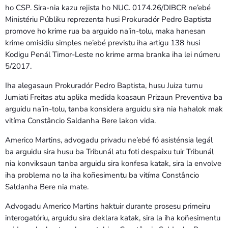
ho CSP. Sira-nia kazu rejista ho NUC. 0174.26/DIBCR ne’ebé
Ministériu Públiku reprezenta husi Prokuradór Pedro Baptista
promove ho krime rua ba arguido na’in-tolu, maka hanesan
krime omisidiu simples ne’ebé previstu iha artigu 138 husi
Kodigu Penál Timor-Leste no krime arma branka iha lei númeru
5/2017.
Iha alegasaun Prokuradór Pedro Baptista, husu Juiza turnu
Jumiati Freitas atu aplika medida koasaun Prizaun Preventiva ba
arguidu na’in-tolu, tanba konsidera arguidu sira nia hahalok mak
vitíma Constâncio Saldanha Bere lakon vida.
Americo Martins, advogadu privadu ne’ebé fó asisténsia legál
ba arguidu sira husu ba Tribunál atu foti despaixu tuir Tribunál
nia konviksaun tanba arguidu sira konfesa katak, sira la envolve
iha problema no la iha koñesimentu ba vitíma Constâncio
Saldanha Bere nia mate.
Advogadu Americo Martins haktuir durante prosesu primeiru
interogatóriu, arguidu sira deklara katak, sira la iha koñesimentu