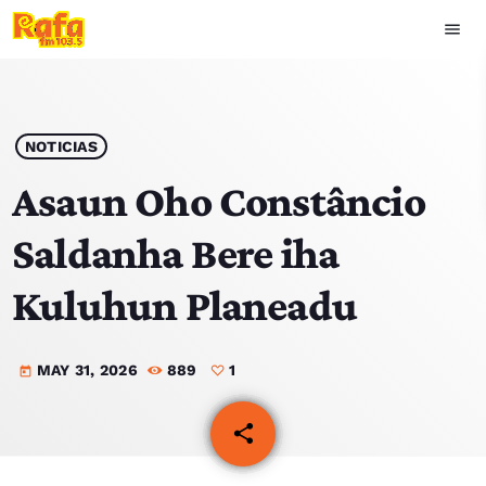
menu
close
play_arrow
OUVIR RAFA
NOTICIAS
Asaun Oho Constâncio
Saldanha Bere iha
HOME
Kuluhun Planeadu
NOTISIA
MAY 31, 2026
889
1
EKIPA
today
TOP 15
share
email
1
PODCAST SIRA