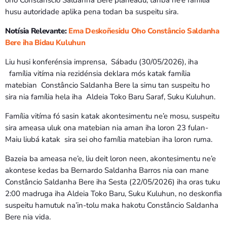
husu autoridade aplika pena todan ba suspeitu sira.
Notísia Relevante:
Ema Deskoñesidu Oho Constâncio Saldanha
Bere iha Bidau Kuluhun
Liu husi konferénsia imprensa, Sábadu (30/05/2026), iha
família vitíma nia rezidénsia deklara mós katak família
matebian Constâncio Saldanha Bere la simu tan suspeitu ho
sira nia família hela iha Aldeia Toko Baru Saraf, Suku Kuluhun.
Família vitíma fó sasin katak akontesimentu ne’e mosu, suspeitu
sira ameasa uluk ona matebian nia aman iha loron 23 fulan-
Maiu liubá katak sira sei oho família matebian iha loron ruma.
Bazeia ba ameasa ne’e, liu deit loron neen, akontesimentu ne’e
akontese kedas ba Bernardo Saldanha Barros nia oan mane
Constâncio Saldanha Bere iha Sesta (22/05/2026) iha oras tuku
2:00 madruga iha Aldeia Toko Baru, Suku Kuluhun, no deskonfia
suspeitu hamutuk na’in-tolu maka hakotu Constâncio Saldanha
Bere nia vida.