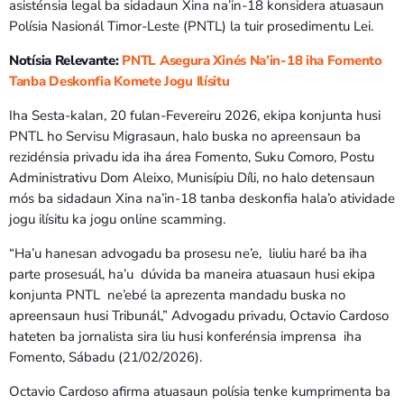
asisténsia legal ba sidadaun Xina na’in-18 konsidera atuasaun
Polísia Nasionál Timor-Leste (PNTL) la tuir prosedimentu Lei.
Notísia Relevante:
PNTL Asegura Xinés Na’in-18 iha Fomento
Tanba Deskonfia Komete Jogu Ilísitu
Iha Sesta-kalan, 20 fulan-Fevereiru 2026, ekipa konjunta husi
PNTL ho Servisu Migrasaun, halo buska no apreensaun ba
rezidénsia privadu ida iha área Fomento, Suku Comoro, Postu
Administrativu Dom Aleixo, Munisípiu Díli, no halo detensaun
mós ba sidadaun Xina na’in-18 tanba deskonfia hala’o atividade
jogu ilísitu ka jogu online scamming.
“Ha’u hanesan advogadu ba prosesu ne’e, liuliu haré ba iha
parte prosesuál, ha’u dúvida ba maneira atuasaun husi ekipa
konjunta PNTL ne’ebé la aprezenta mandadu buska no
apreensaun husi Tribunál,” Advogadu privadu, Octavio Cardoso
hateten ba jornalista sira liu husi konferénsia imprensa iha
Fomento, Sábadu (21/02/2026).
Octavio Cardoso afirma atuasaun polísia tenke kumprimenta ba