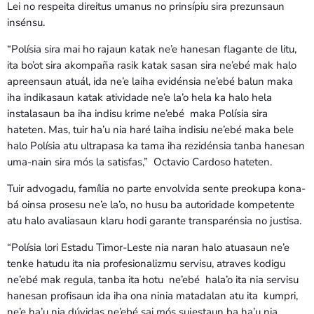
Lei no respeita direitus umanus no prinsípiu sira prezunsaun
insénsu.
“Polísia sira mai ho rajaun katak ne’e hanesan flagante de litu,
ita bo’ot sira akompaña rasik katak sasan sira ne’ebé mak halo
apreensaun atuál, ida ne’e laiha evidénsia ne’ebé balun maka
iha indikasaun katak atividade ne’e la’o hela ka halo hela
instalasaun ba iha indisu krime ne’ebé maka Polísia sira
hateten. Mas, tuir ha’u nia haré laiha indisiu ne’ebé maka bele
halo Polísia atu ultrapasa ka tama iha rezidénsia tanba hanesan
uma-nain sira mós la satisfas,” Octavio Cardoso hateten.
Tuir advogadu, família no parte envolvida sente preokupa kona-
bá oinsa prosesu ne’e la’o, no husu ba autoridade kompetente
atu halo avaliasaun klaru hodi garante transparénsia no justisa.
“Polísia lori Estadu Timor-Leste nia naran halo atuasaun ne’e
tenke hatudu ita nia profesionalizmu servisu, atraves kodigu
ne’ebé mak regula, tanba ita hotu ne’ebé hala’o ita nia servisu
hanesan profisaun ida iha ona ninia matadalan atu ita kumpri,
ne’e ha’u nia dúvidas ne’ebé sai mós sujestaun ba ha’u nia