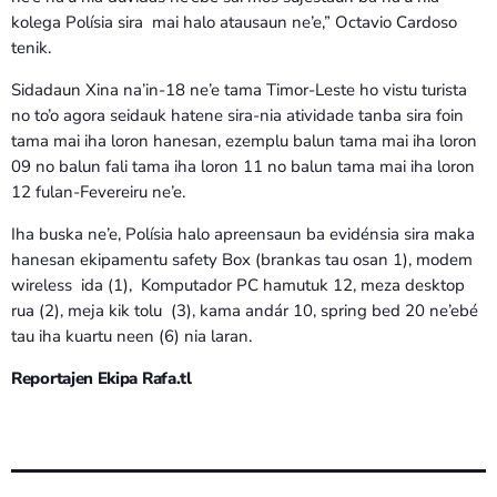
kolega Polísia sira mai halo atausaun ne’e,” Octavio Cardoso
tenik.
Sidadaun Xina na’in-18 ne’e tama Timor-Leste ho vistu turista
no to’o agora seidauk hatene sira-nia atividade tanba sira foin
tama mai iha loron hanesan, ezemplu balun tama mai iha loron
09 no balun fali tama iha loron 11 no balun tama mai iha loron
12 fulan-Fevereiru ne’e.
Iha buska ne’e, Polísia halo apreensaun ba evidénsia sira maka
hanesan ekipamentu safety Box (brankas tau osan 1), modem
wireless ida (1), Komputador PC hamutuk 12, meza desktop
rua (2), meja kik tolu (3), kama andár 10, spring bed 20 ne’ebé
tau iha kuartu neen (6) nia laran.
Reportajen Ekipa Rafa.tl