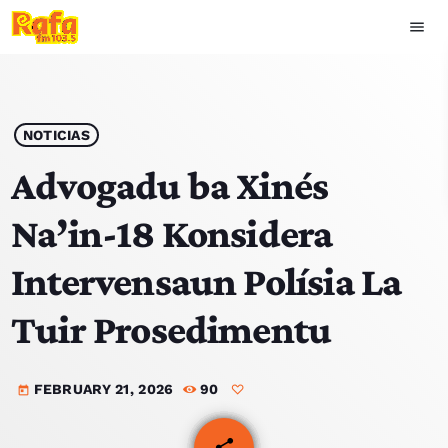
menu
close
play_arrow
OUVIR RAFA
NOTICIAS
Advogadu ba Xinés
Na’in-18 Konsidera
HOME
Intervensaun Polísia La
NOTISIA
Tuir Prosedimentu
EKIPA
FEBRUARY 21, 2026
90
TOP 15
today
PODCAST SIRA
share
email