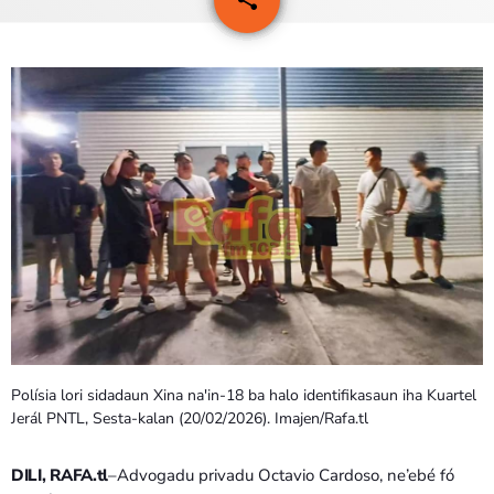
PROGRAMA SIRA
VÍDEO SIRA
EVENTU SIRA
KONTAKTU SIRA
TÉTUM
keyboard_arrow_down
TÉTUM
PORTUGUÊS
PRÓXIMOS PROGRAMAS
Polísia lori sidadaun Xina na'in-18 ba halo identifikasaun iha Kuartel
Jerál PNTL, Sesta-kalan (20/02/2026). Imajen/Rafa.tl
DILI, RAFA.tl
–Advogadu privadu Octavio Cardoso, ne’ebé fó