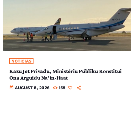
NOTICIAS
Kazu Jet Privadu, Ministériu Públiku Konstitui
Ona Arguidu Na’in-Haat
today
AUGUST 8, 2026
159