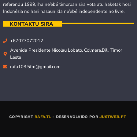
referendu 1999, iha ne’ebé timoroan sira vota atu haketak hosi
Indonézia no harii nasaun ida ne’ebé independente no livre.
KONTAKTU SIRA
+67077072012
Avenida Presidente Nicolau Lobato, Colmera,Dili, Timor
Leste
rafa103.5fm@gmail.com
COPYRIGHT
RAFA.TL
- DESENVOLVIDO POR
JUSTWEB.PT