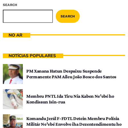
SEARCH
SEARCH
NO AR
NOTÍCIAS POPULARES
PM Xanana Hatun Despaixu Suspende
Permanente PAM Aileu João Bosco dos Santos
Membru PNTL Ida Tiru Nia Kaben Ne’ebé ho
Kondisaun Isin-rua
Komandu Jerál F-FDTL Detein Membru Polísia
Militár Ne’ebé Envolve iha Dezentendimentu ho