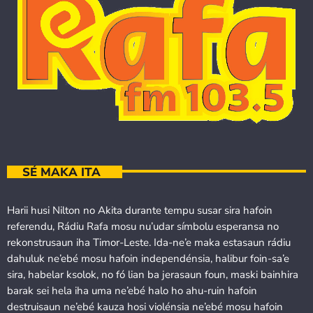
SÉ MAKA ITA
Harii husi Nilton no Akita durante tempu susar sira hafoin
referendu, Rádiu Rafa mosu nu’udar símbolu esperansa no
rekonstrusaun iha Timor-Leste. Ida-ne’e maka estasaun rádiu
dahuluk ne’ebé mosu hafoin independénsia, halibur foin-sa’e
sira, habelar ksolok, no fó lian ba jerasaun foun, maski bainhira
barak sei hela iha uma ne’ebé halo ho ahu-ruin hafoin
destruisaun ne’ebé kauza hosi violénsia ne’ebé mosu hafoin