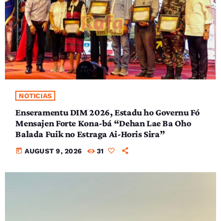
NOTICIAS
Enseramentu DIM 2026, Estadu ho Governu Fó
Mensajen Forte Kona-bá “Dehan Lae Ba Oho
Balada Fuik no Estraga Ai-Horis Sira”
today
AUGUST 9, 2026
31