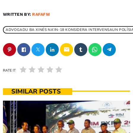
WRITTEN BY:
RAFAFM
ADVOGADU BA XINÉS NA’IN-18 KONSIDERA INTERVENSAUN POLÍSI
email
RATE IT
SIMILAR POSTS