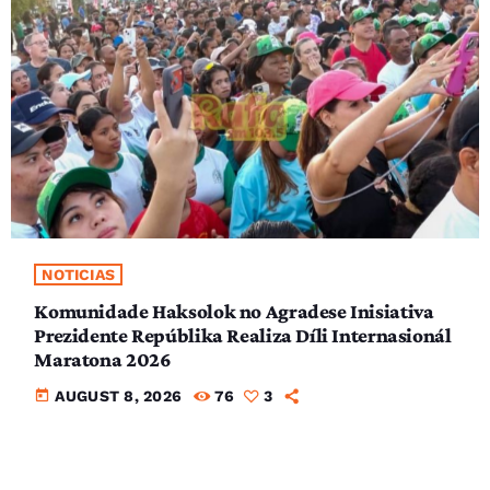
NOTICIAS
Komunidade Haksolok no Agradese Inisiativa
Prezidente Repúblika Realiza Díli Internasionál
Maratona 2026
today
AUGUST 8, 2026
76
3