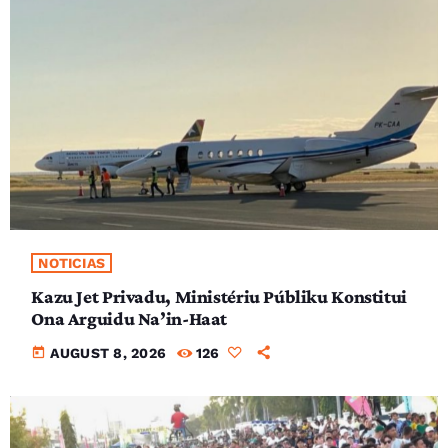
NOTICIAS
Kazu Jet Privadu, Ministériu Públiku Konstitui
Ona Arguidu Na’in-Haat
today
AUGUST 8, 2026
126