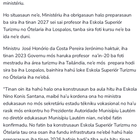
ministériu.
Ho situasaun ne’e, Ministériu iha obrigasaun halo preparasaun
ba sira iha tinan 2027 sei sai profesor iha Eskola Superiór
Turizmu no Ótelaria iha Lospalos, tanba sira foti kursu ne’e ba
ida ne’e duni.
Ministru José Honório da Costa Pereira Jerónimo haktuir, iha
tinan 2023 Governu mós haruka profesor na’in-20 ba foti
mestradu iha área turizmu iha Tailándia, ne’e mós prepara hodi
sira ba iha Lospalos, bainhira hahú loke Eskola Superiór Turizmu
no Ótelaria iha ne’ebá.
“Tinan oin ita hahú halo ona konstrusaun ba aula hitu iha Eskola
Nino Konis Santana, maibé ha’u kordena ona ho ministra
edukasaun no mós sekretáriu estadu tékniku vokasional no ha’u
rasik mós enkontru ho Prezidente Autoridade Munisípiu Lautém
no diretór edukasaun Munisípiu Lautém nian, ne’ebé fatin
konfirmadu. No fatin ba konstrusaun Eskola Superiór Turizmu no
Ótelaria tau ona osan iha fundu infrastrutura ne’ebé hahú halo
preparasaun iha tinan 2026 hafoin hadi’a tiha aula hitu, tinan