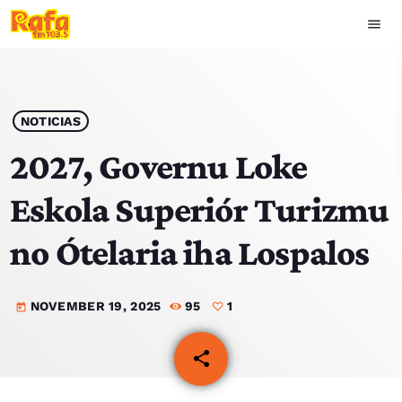
menu
close
play_arrow
OUVIR RAFA
NOTICIAS
2027, Governu Loke
Eskola Superiór Turizmu
HOME
no Ótelaria iha Lospalos
NOTISIA
NOVEMBER 19, 2025
95
1
EKIPA
today
TOP 15
share
email
1
PODCAST SIRA