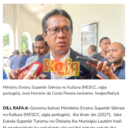
PROGRAMA SIRA
VÍDEO SIRA
EVENTU SIRA
KONTAKTU SIRA
TÉTUM
keyboard_arrow_down
TÉTUM
Ministru Ensinu Superiór Siénsia no Kultura (MESCC, sigla
PORTUGUÊS
PRÓXIMOS PROGRAMAS
portugés), José Honório da Costa Pereira Jerónimo. Imajen/Rafa.tl
DILI, RAFA.tl
–Governu liuhosi Ministériu Ensinu Superiór Siénsia
no Kultura (MESCC, sigla portugés), iha tinan oin (2027), loke
Eskola Superiór Turizmu no Ótelaria iha Munisípiu Lautém hodi
fó oportunidade ba estudante sira ne’ebé remata estudu iha