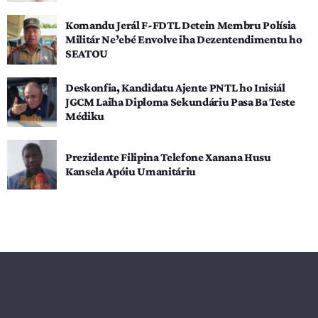
Komandu Jerál F-FDTL Detein Membru Polísia
Militár Ne’ebé Envolve iha Dezentendimentu ho
SEATOU
Deskonfia, Kandidatu Ajente PNTL ho Inisiál
JGCM Laiha Diploma Sekundáriu Pasa Ba Teste
Médiku
Prezidente Filipina Telefone Xanana Husu
Kansela Apóiu Umanitáriu