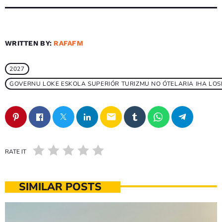
WRITTEN BY:
RAFAFM
2027
GOVERNU LOKE ESKOLA SUPERIÓR TURIZMU NO ÓTELARIA IHA LO
email
RATE IT
SIMILAR POSTS