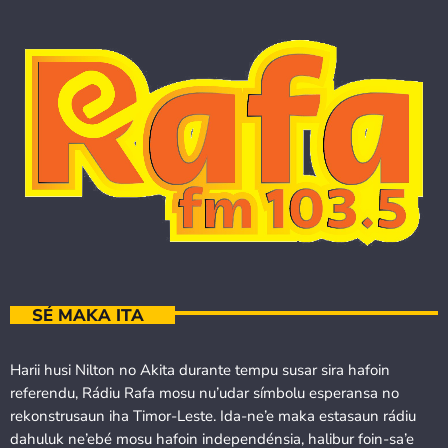
SÉ MAKA ITA
Harii husi Nilton no Akita durante tempu susar sira hafoin
referendu, Rádiu Rafa mosu nu’udar símbolu esperansa no
rekonstrusaun iha Timor-Leste. Ida-ne’e maka estasaun rádiu
dahuluk ne’ebé mosu hafoin independénsia, halibur foin-sa’e