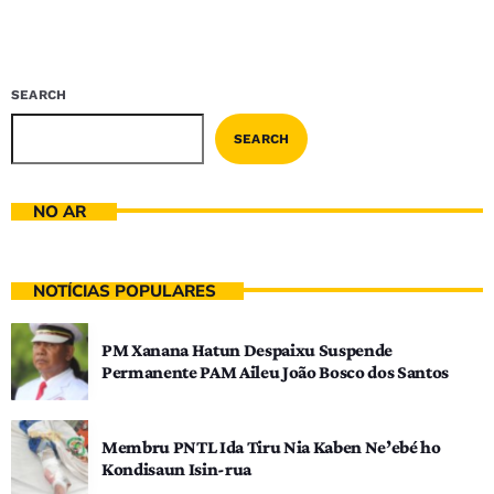
SEARCH
SEARCH
NO AR
NOTÍCIAS POPULARES
PM Xanana Hatun Despaixu Suspende
Permanente PAM Aileu João Bosco dos Santos
Membru PNTL Ida Tiru Nia Kaben Ne’ebé ho
Kondisaun Isin-rua