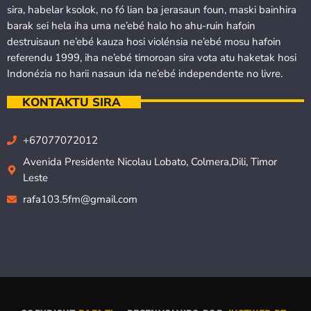
sira, habelar ksolok, no fó lian ba jerasaun foun, maski bainhira
barak sei hela iha uma ne’ebé halo ho ahu-ruin hafoin
destruisaun ne’ebé kauza hosi violénsia ne’ebé mosu hafoin
referendu 1999, iha ne’ebé timoroan sira vota atu haketak hosi
Indonézia no harii nasaun ida ne’ebé independente no livre.
KONTAKTU SIRA
+67077072012
Avenida Presidente Nicolau Lobato, Colmera,Dili, Timor
Leste
rafa103.5fm@gmail.com