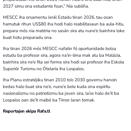
2027 simu ona estudante foun,” Nia subliña.
MESCC iha orsamentu Jerál Estadu tinan 2026, tau osan
hamutuk rihun US$80 iha hodi halo reabilitasaun ba aula-hitu,
prepara mós nia matéria no sasán sira atu nune’e bainhira loke
buat hotu preparadu ona.
Iha tinan 2026 mós MESCC nafatin fó oportunidade bolsa
estudu ba profesor sira, agora na’in-lima mak atu ba Malázia,
bainhira sira ne’e fila sei forma sira hodi sai profesor iha Eskola
Superiór Turizmu no Ótelaria iha Lospalos.
Iha Planu estratéjiku tinan 2010 to’o 2030 governu hanoin
kedas halo buat sira ne’e, nune’e bele kuda ona espíritu
nasionalizmu no patriotizmu ba joven sira, la’os halo de’it ba
Lospalos oan de’it maibé ba Timor laran tomak.
Reportajen ekipa Rafa.tl