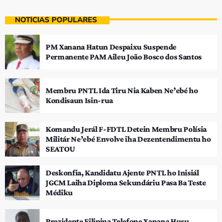
NOTÍCIAS POPULARES
PM Xanana Hatun Despaixu Suspende
Permanente PAM Aileu João Bosco dos Santos
Membru PNTL Ida Tiru Nia Kaben Ne’ebé ho
Kondisaun Isin-rua
Komandu Jerál F-FDTL Detein Membru Polísia
Militár Ne’ebé Envolve iha Dezentendimentu ho
SEATOU
Deskonfia, Kandidatu Ajente PNTL ho Inisiál
JGCM Laiha Diploma Sekundáriu Pasa Ba Teste
Médiku
Prezidente Filipina Telefone Xanana Husu