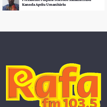
Kansela Apóiu Umanitáriu