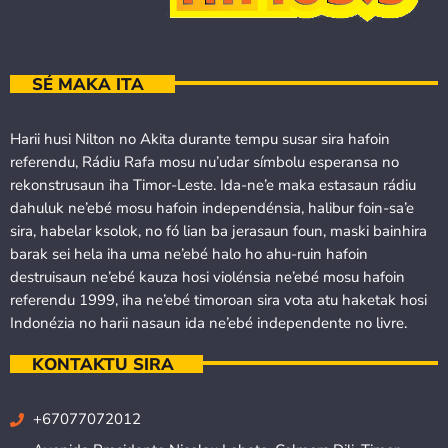
SÉ MAKA ITA
Harii husi Nilton no Akita durante tempu susar sira hafoin
referendu, Rádiu Rafa mosu nu’udar símbolu esperansa no
rekonstrusaun iha Timor-Leste. Ida-ne’e maka estasaun rádiu
dahuluk ne’ebé mosu hafoin independénsia, halibur foin-sa’e
sira, habelar ksolok, no fó lian ba jerasaun foun, maski bainhira
barak sei hela iha uma ne’ebé halo ho ahu-ruin hafoin
destruisaun ne’ebé kauza hosi violénsia ne’ebé mosu hafoin
referendu 1999, iha ne’ebé timoroan sira vota atu haketak hosi
Indonézia no harii nasaun ida ne’ebé independente no livre.
KONTAKTU SIRA
+67077072012