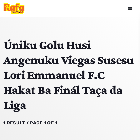
menu
close
Úniku Golu Husi
play_arrow
OUVIR RAFA
Angenuku Viegas Susesu
Lori Emmanuel F.C
HOME
Hakat Ba Finál Taça da
NOTISIA
Liga
EKIPA
TOP 15
1 RESULT / PAGE 1 OF 1
PODCAST SIRA