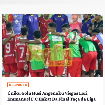
PROGRAMA SIRA
VÍDEO SIRA
EVENTU SIRA
KONTAKTU SIRA
TÉTUM
keyboard_arrow_down
TÉTUM
PORTUGUÊS
PRÓXIMOS PROGRAMAS
Bom dia RAFA
DESPORTO
7:00 AM - 10:00 AM
Úniku Golu Husi Angenuku Viegas Lori
Emmanuel F.C Hakat Ba Finál Taça da Liga