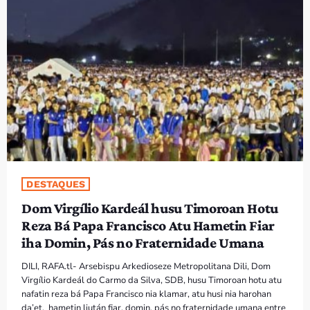
PROGRAMA SIRA
VÍDEO SIRA
EVENTU SIRA
KONTAKTU SIRA
TÉTUM
keyboard_arrow_down
DESTAQUES
TÉTUM
Dom Virgílio Kardeál husu Timoroan Hotu
PORTUGUÊS
PRÓXIMOS PROGRAMAS
Reza Bá Papa Francisco Atu Hametin Fiar
iha Domin, Pás no Fraternidade Umana
DILI, RAFA.tl- Arsebispu Arkedioseze Metropolitana Dili, Dom
Virgílio Kardeál do Carmo da Silva, SDB, husu Timoroan hotu atu
nafatin reza bá Papa Francisco nia klamar, atu husi nia harohan
da’et, hametin liután fiar, domin, pás no fraternidade umana entre