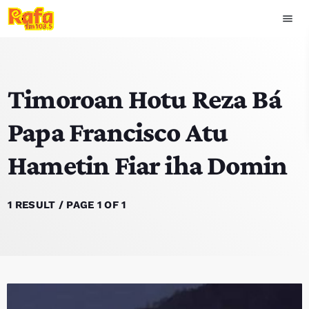
menu
close
Timoroan Hotu Reza Bá
play_arrow
OUVIR RAFA
Papa Francisco Atu
Hametin Fiar iha Domin
HOME
NOTISIA
1 RESULT / PAGE 1 OF 1
EKIPA
TOP 15
PODCAST SIRA