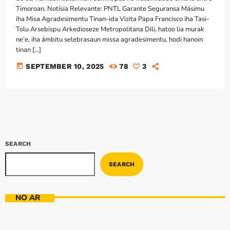
Timoroan. Notísia Relevante: PNTL Garante Seguransa Másimu
iha Misa Agradesimentu Tinan-ida Vizita Papa Francisco iha Tasi-
Tolu Arsebispu Arkedioseze Metropolitana Dili, hatoo lia murak
ne’e, iha ámbitu selebrasaun missa agradesimentu, hodi hanoin
tinan […]
today
SEPTEMBER 10, 2025
78
3
SEARCH
SEARCH
NO AR