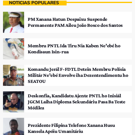
NOTÍCIAS POPULARES
PM Xanana Hatun Despaixu Suspende
Permanente PAM Aileu João Bosco dos Santos
Membru PNTL Ida Tiru Nia Kaben Ne’ebé ho
Kondisaun Isin-rua
Komandu Jerál F-FDTL Detein Membru Polísia
Militár Ne’ebé Envolve iha Dezentendimentu ho
SEATOU
Deskonfia, Kandidatu Ajente PNTL ho Inisiál
JGCM Laiha Diploma Sekundáriu Pasa Ba Teste
Médiku
Prezidente Filipina Telefone Xanana Husu
Kansela Apóiu Umanitáriu