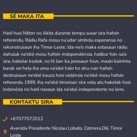
SÉ MAKA ITA
Harii husi Nilton no Akita durante tempu susar sira hafoin
referendu, Rádiu Rafa mosu nu’udar símbolu esperansa no
rekonstrusaun iha Timor-Leste. Ida-ne’e maka estasaun rádiu
dahuluk ne’ebé mosu hafoin independénsia, halibur foin-sa’e
sira, habelar ksolok, no fó lian ba jerasaun foun, maski bainhira
barak sei hela iha uma ne’ebé halo ho ahu-ruin hafoin
destruisaun ne’ebé kauza hosi violénsia ne’ebé mosu hafoin
referendu 1999, iha ne’ebé timoroan sira vota atu haketak hosi
Indonézia no harii nasaun ida ne’ebé independente no livre.
KONTAKTU SIRA
+67077072012
Avenida Presidente Nicolau Lobato, Colmera,Dili, Timor
Leste