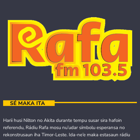
SÉ MAKA ITA
Harii husi Nilton no Akita durante tempu susar sira hafoin
referendu, Rádiu Rafa mosu nu’udar símbolu esperansa no
rekonstrusaun iha Timor-Leste. Ida-ne’e maka estasaun rádiu