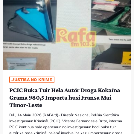
PROGRAMA SIRA
VÍDEO SIRA
EVENTU SIRA
KONTAKTU SIRA
TÉTUM
keyboard_arrow_down
JUSTISA NO KRIME
TÉTUM
PCIC Buka Tuir Hela Autór Droga Kokaína
PORTUGUÊS
PRÓXIMOS PROGRAMAS
Grama 980,5 Importa husi Fransa Mai
Timor-Leste
Bom dia RAFA
7:00 AM - 10:00 AM
Díli, 14 Maiu 2026 (RAFA.tl)- Diretór Nasionál Polísia Sientífika
Investigasaun Kriminál (PCIC), Vicente Fernandes e Brito, informa
PCIC kontinua halo operasaun no investigasaun hodi buka tuir
autór ka rede kriminál ne’ebé involve iha kazu importasaun droga