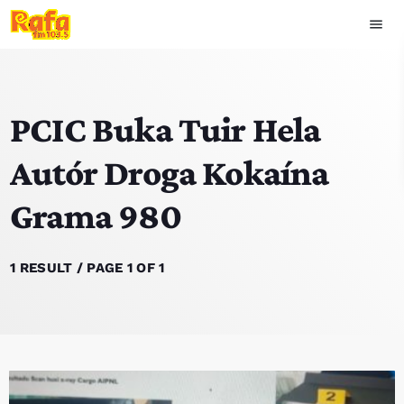
menu
close
PCIC Buka Tuir Hela
play_arrow
OUVIR RAFA
Autór Droga Kokaína
Grama 980
HOME
NOTISIA
1 RESULT / PAGE 1 OF 1
EKIPA
TOP 15
PODCAST SIRA