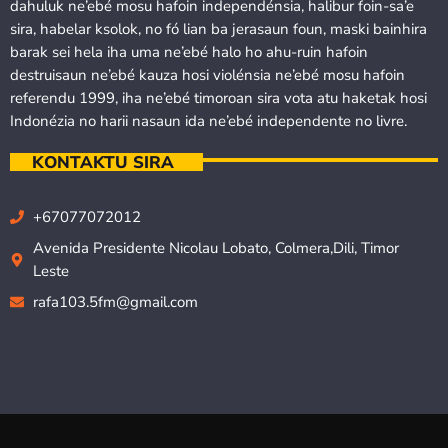
dahuluk ne’ebé mosu hafoin independénsia, halibur foin-sa’e
sira, habelar ksolok, no fó lian ba jerasaun foun, maski bainhira
barak sei hela iha uma ne’ebé halo ho ahu-ruin hafoin
destruisaun ne’ebé kauza hosi violénsia ne’ebé mosu hafoin
referendu 1999, iha ne’ebé timoroan sira vota atu haketak hosi
Indonézia no harii nasaun ida ne’ebé independente no livre.
KONTAKTU SIRA
+67077072012
Avenida Presidente Nicolau Lobato, Colmera,Dili, Timor
Leste
rafa103.5fm@gmail.com