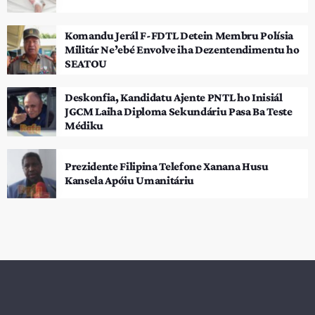
Komandu Jerál F-FDTL Detein Membru Polísia
Militár Ne’ebé Envolve iha Dezentendimentu ho
SEATOU
Deskonfia, Kandidatu Ajente PNTL ho Inisiál
JGCM Laiha Diploma Sekundáriu Pasa Ba Teste
Médiku
Prezidente Filipina Telefone Xanana Husu
Kansela Apóiu Umanitáriu