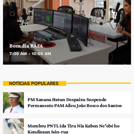
Bom dia RAFA
7:00 AM - 10:00 AM
NOTÍCIAS POPULARES
PM Xanana Hatun Despaixu Suspende
Permanente PAM Aileu João Bosco dos Santos
Membru PNTL Ida Tiru Nia Kaben Ne’ebé ho
Kondisaun Isin-rua