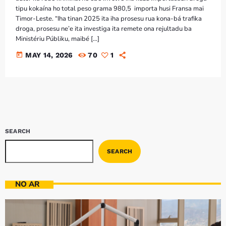
Bom dia RAFA
tipu kokaína ho total peso grama 980,5 importa husi Fransa mai
7:00 AM - 9:00 AM
Timor-Leste. “Iha tinan 2025 ita iha prosesu rua kona-bá trafika
droga, prosesu ne’e ita investiga ita remete ona rejultadu ba
Ministériu Públiku, maibé […]
today
MAY 14, 2026
70
1
SEARCH
SEARCH
NO AR