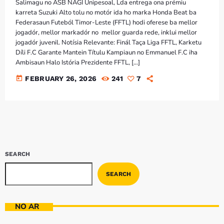
Bom dia RAFA
Salimagu no ASB NAGI Unipesoal, Lda entrega ona prémiu
7:00 AM - 9:00 AM
karreta Suzuki Alto tolu no motór ida ho marka Honda Beat ba
Federasaun Futeból Timor-Leste (FFTL) hodi oferese ba mellor
jogadór, mellor markadór no mellor guarda rede, inklui mellor
jogadór juvenil. Notísia Relevante: Finál Taça Liga FFTL, Karketu
Bom dia RAFA
Díli F.C Garante Mantein Títulu Kampiaun no Emmanuel F.C iha
7:00 AM - 10:00 AM
Ambisaun Halo Istória Prezidente FFTL, […]
today
FEBRUARY 26, 2026
241
7
SEARCH
SEARCH
NO AR