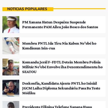
NOTÍCIAS POPULARES
PM Xanana Hatun Despaixu Suspende
Permanente PAM Aileu João Bosco dos Santos
Membru PNTL Ida Tiru Nia Kaben Ne’ebé ho
Kondisaun Isin-rua
Komandu Jerál F-FDTL Detein Membru Polísia
Militár Ne’ebé Envolve iha Dezentendimentu ho
SEATOU
Deskonfia, Kandidatu Ajente PNTL ho Inisiál
JGCM Laiha Diploma Sekundáriu Pasa Ba Teste
Médiku
Prezidente Filipina Telefone Xanana Husu