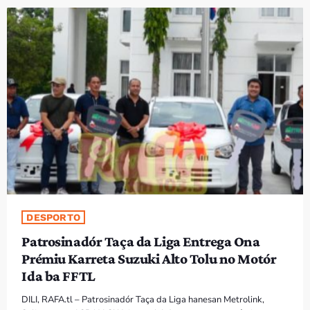
PROGRAMA SIRA
VÍDEO SIRA
EVENTU SIRA
KONTAKTU SIRA
TÉTUM
keyboard_arrow_down
TÉTUM
PORTUGUÊS
PRÓXIMOS PROGRAMAS
DESPORTO
Patrosinadór Taça da Liga Entrega Ona
Bom dia RAFA
Prémiu Karreta Suzuki Alto Tolu no Motór
7:00 AM - 10:00 AM
Ida ba FFTL
DILI, RAFA.tl – Patrosinadór Taça da Liga hanesan Metrolink,