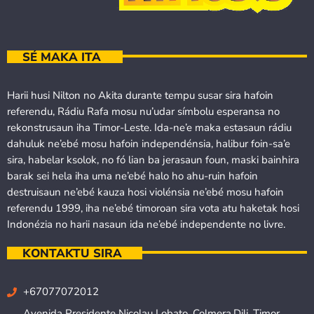
SÉ MAKA ITA
Harii husi Nilton no Akita durante tempu susar sira hafoin
referendu, Rádiu Rafa mosu nu’udar símbolu esperansa no
rekonstrusaun iha Timor-Leste. Ida-ne’e maka estasaun rádiu
dahuluk ne’ebé mosu hafoin independénsia, halibur foin-sa’e
sira, habelar ksolok, no fó lian ba jerasaun foun, maski bainhira
barak sei hela iha uma ne’ebé halo ho ahu-ruin hafoin
destruisaun ne’ebé kauza hosi violénsia ne’ebé mosu hafoin
referendu 1999, iha ne’ebé timoroan sira vota atu haketak hosi
Indonézia no harii nasaun ida ne’ebé independente no livre.
KONTAKTU SIRA
+67077072012
Avenida Presidente Nicolau Lobato, Colmera,Dili, Timor