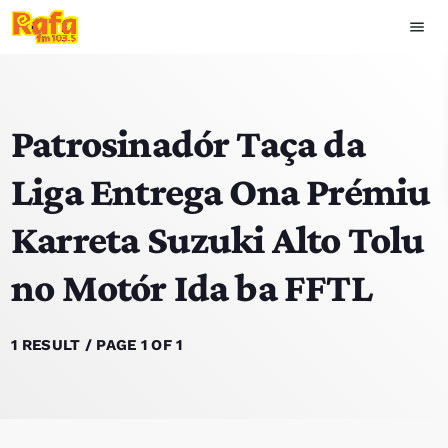
menu
close
Patrosinadór Taça da
play_arrow
OUVIR RAFA
Liga Entrega Ona Prémiu
Karreta Suzuki Alto Tolu
HOME
no Motór Ida ba FFTL
NOTISIA
EKIPA
1 RESULT / PAGE 1 OF 1
TOP 15
PODCAST SIRA