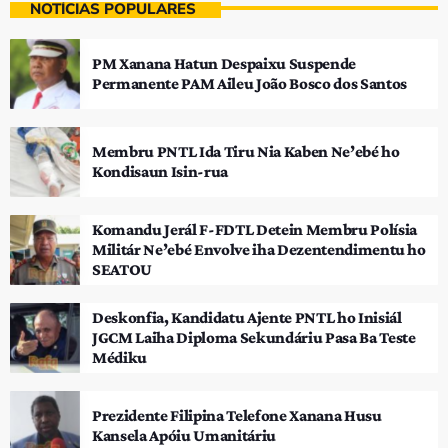
NOTÍCIAS POPULARES
PM Xanana Hatun Despaixu Suspende
Permanente PAM Aileu João Bosco dos Santos
Membru PNTL Ida Tiru Nia Kaben Ne’ebé ho
Kondisaun Isin-rua
Komandu Jerál F-FDTL Detein Membru Polísia
Militár Ne’ebé Envolve iha Dezentendimentu ho
SEATOU
Deskonfia, Kandidatu Ajente PNTL ho Inisiál
JGCM Laiha Diploma Sekundáriu Pasa Ba Teste
Médiku
Prezidente Filipina Telefone Xanana Husu
Kansela Apóiu Umanitáriu