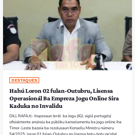
PROGRAMA SIRA
VÍDEO SIRA
EVENTU SIRA
KONTAKTU SIRA
TÉTUM
keyboard_arrow_down
DESTAQUES
TÉTUM
Hahú Loron 02 fulan-Outubru, Lisensa
PORTUGUÊS
PRÓXIMOS PROGRAMAS
Operasionál Ba Empreza Jogu Online Sira
Kaduka no Invalidu
Bom dia RAFA
7:00 AM - 10:00 AM
DILI, RAFA.tl- Inspesaun Jerál ba Jogu (IGJ, siglá portugés)
ofisialmente anúnsiu ba públiku kanselamentu ba jogu online iha
Timor-Leste bazeia ba rezolusaun Konsellu Ministru númeru
54/2025, loron 01 fulan-Outubru no lisensa hotu-hotu ne’ebé