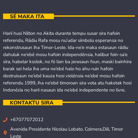
SÉ MAKA ITA
Harii husi Nilton no Akita durante tempu susar sira hafoin
referendu, Rádiu Rafa mosu nu’udar símbolu esperansa no
rekonstrusaun iha Timor-Leste. Ida-ne’e maka estasaun rádiu
dahuluk ne’ebé mosu hafoin independénsia, halibur foin-sa’e
sira, habelar ksolok, no fó lian ba jerasaun foun, maski bainhira
barak sei hela iha uma ne’ebé halo ho ahu-ruin hafoin
destruisaun ne’ebé kauza hosi violénsia ne’ebé mosu hafoin
referendu 1999, iha ne’ebé timoroan sira vota atu haketak hosi
Indonézia no harii nasaun ida ne’ebé independente no livre.
KONTAKTU SIRA
+67077072012
Avenida Presidente Nicolau Lobato, Colmera,Dili, Timor
Leste