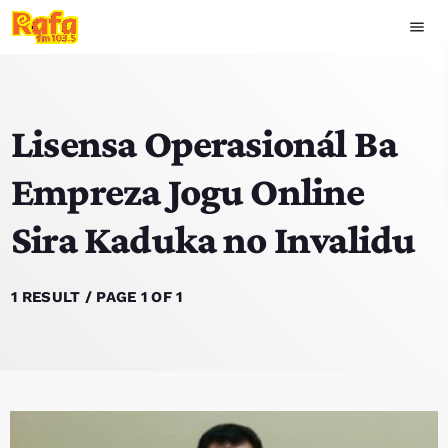
menu
close
Lisensa Operasionál Ba
play_arrow
OUVIR RAFA
Empreza Jogu Online
Sira Kaduka no Invalidu
HOME
NOTISIA
1 RESULT / PAGE 1 OF 1
EKIPA
TOP 15
PODCAST SIRA