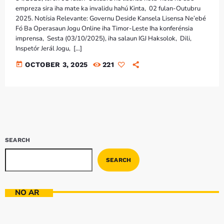
Bom dia RAFA
empreza sira iha mate ka invalidu hahú Kinta, 02 fulan-Outubru
7:00 AM - 9:00 AM
2025. Notísia Relevante: Governu Deside Kansela Lisensa Ne’ebé
Fó Ba Operasaun Jogu Online iha Timor-Leste Iha konferénsia
imprensa, Sesta (03/10/2025), iha salaun IGJ Haksolok, Dili,
Bom dia RAFA
Inspetór Jerál Jogu, […]
7:00 AM - 10:00 AM
today
OCTOBER 3, 2025
221
SEARCH
SEARCH
NO AR