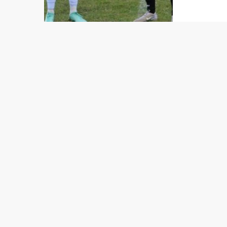
Liga, f
F.C ne’
(15/02/