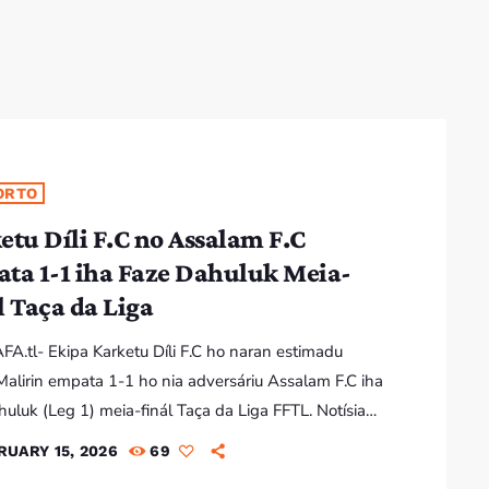
ORTO
etu Díli F.C no Assalam F.C
ta 1-1 iha Faze Dahuluk Meia-
l Taça da Liga
AFA.tl- Ekipa Karketu Díli F.C ho naran estimadu
alirin empata 1-1 ho nia adversáriu Assalam F.C iha
huluk (Leg 1) meia-finál Taça da Liga FFTL. Notísia
te: Assalam F.C Promete Fó Surpreza Ba Karketu Díli
RUARY 15, 2026
69
 Jogu Meiu-Finál Taça da Liga Jogu meia-finál Taça da