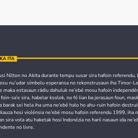
KA ITA
usi Nilton no Akita durante tempu susar sira hafoin referendu,
osu nu’udar símbolu esperansa no rekonstrusaun iha Timor-Le
’e maka estasaun rádiu dahuluk ne’ebé mosu hafoin independén
 foin-sa’e sira, habelar ksolok, no fó lian ba jerasaun foun, mask
a barak sei hela iha uma ne’ebé halo ho ahu-ruin hafoin destru
 kauza hosi violénsia ne’ebé mosu hafoin referendu 1999, iha 
n sira vota atu haketak hosi Indonézia no harii nasaun ida ne’e
ndente no livre.