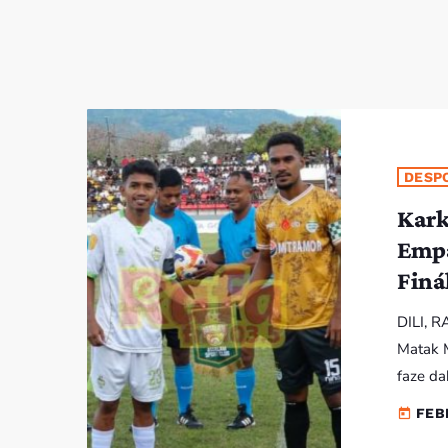
DESP
Kark
Empa
Finá
DILI, R
Matak M
faze da
Relevan
FEB
today
F.C iha