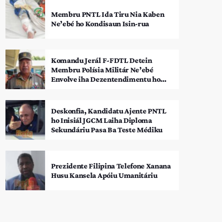
Membru PNTL Ida Tiru Nia Kaben
Ne’ebé ho Kondisaun Isin-rua
Komandu Jerál F-FDTL Detein
Membru Polísia Militár Ne’ebé
Envolve iha Dezentendimentu ho
SEATOU
Deskonfia, Kandidatu Ajente PNTL
ho Inisiál JGCM Laiha Diploma
Sekundáriu Pasa Ba Teste Médiku
Prezidente Filipina Telefone Xanana
Husu Kansela Apóiu Umanitáriu