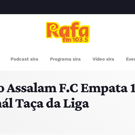
clos
RÓXIMOS PROGRAMAS
Podcast sira
Programa sira
Vídeo sira
Even
o Assalam F.C Empata 1
l Taça da Liga