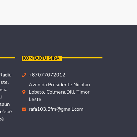
KONTAKTU SIRA
 Rádiu
+67077072012
ste.
Avenida Presidente Nicolau
sia,
Lobato, Colmera,Dili, Timor
i
Leste
isaun
rafa103.5fm@gmail.com
ne’ebé
bé