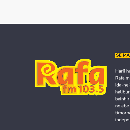
SÉ MA
Harii h
Rafa m
Ida-ne
halibur
bainhir
ne’ebé
timoroa
indepe