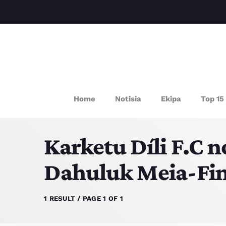
P
Home
Notisia
Ekipa
Top 15
Karketu Díli F.C n
Dahuluk Meia-Finá
1 RESULT / PAGE 1 OF 1