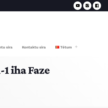
e
tu sira
Kontaktu sira
Tétum
-1 iha Faze