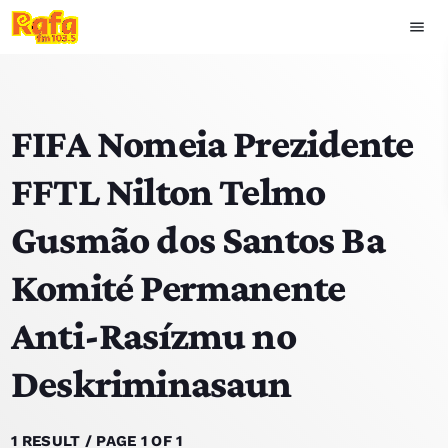
menu
close
FIFA Nomeia Prezidente
play_arrow
OUVIR RAFA
FFTL Nilton Telmo
Gusmão dos Santos Ba
HOME
Komité Permanente
NOTISIA
Anti-Rasízmu no
EKIPA
Deskriminasaun
TOP 15
PODCAST SIRA
1 RESULT / PAGE 1 OF 1