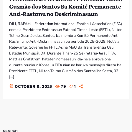
Bom dia RAFA
Gusmão dos Santos Ba Komité Permanente
7:00 AM - 9:00 AM
Anti-Rasízmu no Deskriminasaun
DILI, RAFA.tl--Federation International Football Association (FIFA)
Bom dia RAFA
nomeia Prezidente Federasaun Futeból Timor-Leste (FFTL), Nilton
7:00 AM - 10:00 AM
Telmo Gusmão dos Santos, ba membru Komité Permanente Anti-
Rasízmu no Anti-Diskriminasaun ba períodu 2025-2029. Notísia
Relevante: Governu ho FFTL Asina MoU Ba Transferénsia Uzu
Estádiu Munisipál Dili Durante Tinan-25 Sekretáriu-Jerál FIFA,
Mattias Grafström, hateten nomeasaun ida-ne’e aprova ona
durante reuniaun Konsellu FIFA nian no haruka mensajen direta ba
Prezidente FFTL, Nilton Telmo Gusmão dos Santos iha Sesta, 03
[…]
today
OCTOBER 9, 2025
79
1
SEARCH