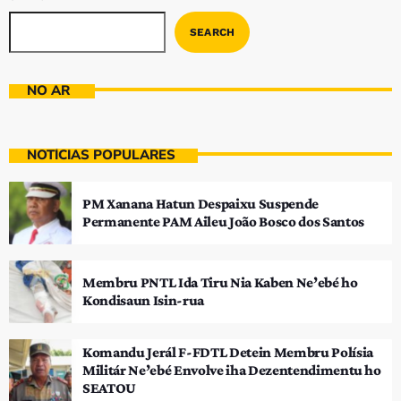
SEARCH
NO AR
NOTÍCIAS POPULARES
PM Xanana Hatun Despaixu Suspende
Permanente PAM Aileu João Bosco dos Santos
Membru PNTL Ida Tiru Nia Kaben Ne’ebé ho
Kondisaun Isin-rua
Komandu Jerál F-FDTL Detein Membru Polísia
Militár Ne’ebé Envolve iha Dezentendimentu ho
SEATOU