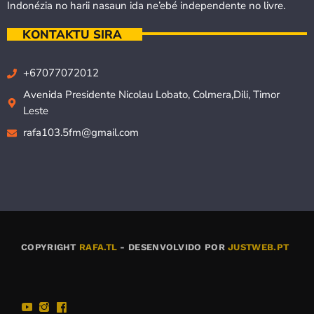
Indonézia no harii nasaun ida ne’ebé independente no livre.
KONTAKTU SIRA
+67077072012
Avenida Presidente Nicolau Lobato, Colmera,Dili, Timor
Leste
rafa103.5fm@gmail.com
COPYRIGHT
RAFA.TL
- DESENVOLVIDO POR
JUSTWEB.PT