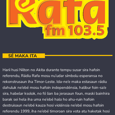
SÉ MAKA ITA
Harii husi Nilton no Akita durante tempu susar sira hafoin
referendu, Rádiu Rafa mosu nu’udar símbolu esperansa no
rekonstrusaun iha Timor-Leste. Ida-ne’e maka estasaun rádiu
dahuluk ne’ebé mosu hafoin independénsia, halibur foin-sa’e
sira, habelar ksolok, no fó lian ba jerasaun foun, maski bainhira
barak sei hela iha uma ne’ebé halo ho ahu-ruin hafoin
destruisaun ne’ebé kauza hosi violénsia ne’ebé mosu hafoin
referendu 1999, iha ne’ebé timoroan sira vota atu haketak hosi