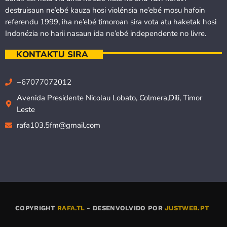
destruisaun ne’ebé kauza hosi violénsia ne’ebé mosu hafoin
referendu 1999, iha ne’ebé timoroan sira vota atu haketak hosi
Indonézia no harii nasaun ida ne’ebé independente no livre.
KONTAKTU SIRA
+67077072012
Avenida Presidente Nicolau Lobato, Colmera,Dili, Timor
Leste
rafa103.5fm@gmail.com
COPYRIGHT
RAFA.TL
- DESENVOLVIDO POR
JUSTWEB.PT