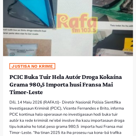
PROGRAMA SIRA
VÍDEO SIRA
EVENTU SIRA
KONTAKTU SIRA
JUSTISA NO KRIME
TÉTUM
keyboard_arrow_down
PCIC Buka Tuir Hela Autór Droga Kokaína
TÉTUM
Grama 980,5 Importa husi Fransa Mai
Timor-Leste
PORTUGUÊS
PRÓXIMOS PROGRAMAS
Díli, 14 Maiu 2026 (RAFA.tl)- Diretór Nasionál Polísia Sientífika
Investigasaun Kriminál (PCIC), Vicente Fernandes e Brito, informa
Bom dia RAFA
PCIC kontinua halo operasaun no investigasaun hodi buka tuir
7:00 AM - 10:00 AM
autór ka rede kriminál ne’ebé involve iha kazu importasaun droga
tipu kokaína ho total peso grama 980,5 importa husi Fransa mai
Timor-Leste. “Iha tinan 2025 ita iha prosesu rua kona-bá trafika