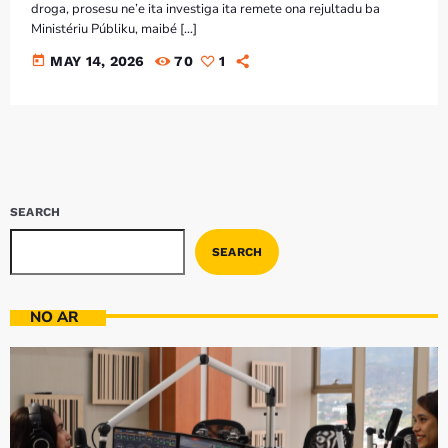
Bom dia RAFA
droga, prosesu ne’e ita investiga ita remete ona rejultadu ba
7:00 AM - 9:00 AM
Ministériu Públiku, maibé […]
today
MAY 14, 2026
70
1
Bom dia RAFA
7:00 AM - 10:00 AM
SEARCH
SEARCH
NO AR