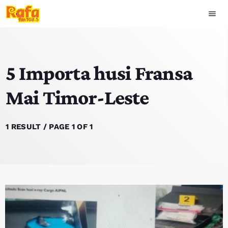
menu
close
5 Importa husi Fransa
play_arrow
OUVIR RAFA
Mai Timor-Leste
HOME
1 RESULT / PAGE 1 OF 1
NOTISIA
EKIPA
TOP 15
PODCAST SIRA