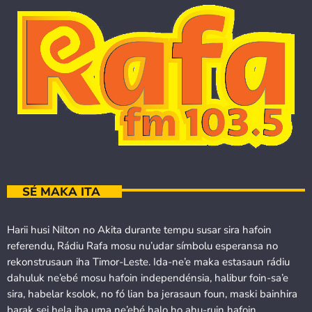
SÉ MAKA ITA
Harii husi Nilton no Akita durante tempu susar sira hafoin
referendu, Rádiu Rafa mosu nu’udar símbolu esperansa no
rekonstrusaun iha Timor-Leste. Ida-ne’e maka estasaun rádiu
dahuluk ne’ebé mosu hafoin independénsia, halibur foin-sa’e
sira, habelar ksolok, no fó lian ba jerasaun foun, maski bainhira
barak sei hela iha uma ne’ebé halo ho ahu-ruin hafoin