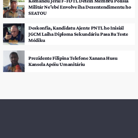
Komandu Jerál F-FDTL Detein Membru Polísia
Militár Ne’ebé Envolve iha Dezentendimentu ho
SEATOU
Deskonfia, Kandidatu Ajente PNTL ho Inisiál
JGCM Laiha Diploma Sekundáriu Pasa Ba Teste
Médiku
Prezidente Filipina Telefone Xanana Husu
Kansela Apóiu Umanitáriu