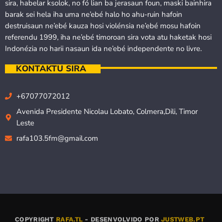
sira, habelar ksolok, no fó lian ba jerasaun foun, maski bainhira
barak sei hela iha uma ne’ebé halo ho ahu-ruin hafoin
destruisaun ne’ebé kauza hosi violénsia ne’ebé mosu hafoin
referendu 1999, iha ne’ebé timoroan sira vota atu haketak hosi
Indonézia no harii nasaun ida ne’ebé independente no livre.
KONTAKTU SIRA
+67077072012
Avenida Presidente Nicolau Lobato, Colmera,Dili, Timor
Leste
rafa103.5fm@gmail.com
COPYRIGHT
RAFA.TL
- DESENVOLVIDO POR
JUSTWEB.PT