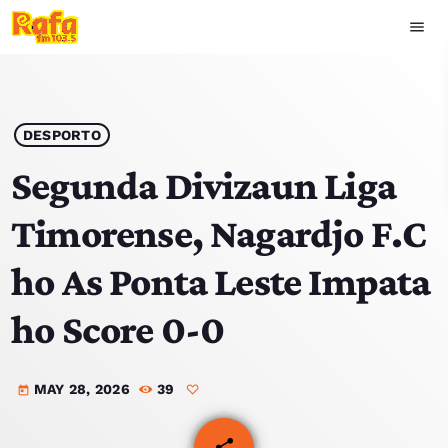
menu
close
play_arrow
OUVIR RAFA
DESPORTO
Segunda Divizaun Liga
Timorense, Nagardjo F.C
HOME
ho As Ponta Leste Impata
NOTISIA
ho Score 0-0
EKIPA
MAY 28, 2026
39
TOP 15
today
PODCAST SIRA
share
email