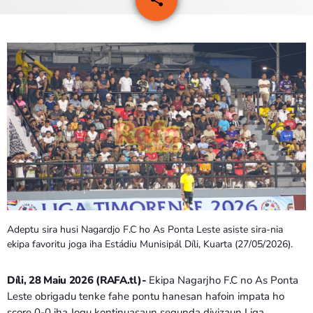
PROGRAMA SIRA
VÍDEO SIRA
EVENTU SIRA
KONTAKTU SIRA
TÉTUM
keyboard_arrow_down
TÉTUM
PORTUGUÊS
PRÓXIMOS PROGRAMAS
Adeptu sira husi Nagardjo F.C ho As Ponta Leste asiste sira-nia
ekipa favoritu joga iha Estádiu Munisipál Díli, Kuarta (27/05/2026).
Bom dia RAFA
7:00 AM - 10:00 AM
Díli, 28 Maiu 2026 (RAFA.tl)-
Ekipa Nagarjho F.C no As Ponta
Leste obrigadu tenke fahe pontu hanesan hafoin impata ho
score 0-0 iha Jogu kontinuasaun segunda divizaun Liga