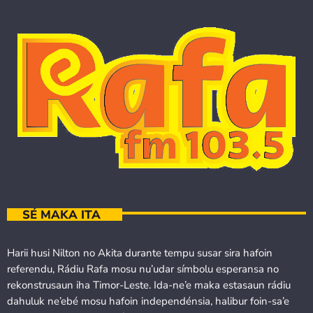
SÉ MAKA ITA
Harii husi Nilton no Akita durante tempu susar sira hafoin
referendu, Rádiu Rafa mosu nu’udar símbolu esperansa no
rekonstrusaun iha Timor-Leste. Ida-ne’e maka estasaun rádiu
dahuluk ne’ebé mosu hafoin independénsia, halibur foin-sa’e