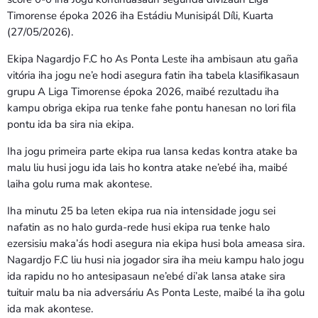
Bom dia RAFA
Timorense époka 2026 iha Estádiu Munisipál Díli, Kuarta
7:00 AM - 9:00 AM
(27/05/2026).
Ekipa Nagardjo F.C ho As Ponta Leste iha ambisaun atu gaña
Bom dia RAFA
vitória iha jogu ne’e hodi asegura fatin iha tabela klasifikasaun
7:00 AM - 10:00 AM
grupu A Liga Timorense époka 2026, maibé rezultadu iha
kampu obriga ekipa rua tenke fahe pontu hanesan no lori fila
pontu ida ba sira nia ekipa.
Iha jogu primeira parte ekipa rua lansa kedas kontra atake ba
malu liu husi jogu ida lais ho kontra atake ne’ebé iha, maibé
laiha golu ruma mak akontese.
Iha minutu 25 ba leten ekipa rua nia intensidade jogu sei
nafatin as no halo gurda-rede husi ekipa rua tenke halo
ezersisiu maka’ás hodi asegura nia ekipa husi bola ameasa sira.
Nagardjo F.C liu husi nia jogador sira iha meiu kampu halo jogu
ida rapidu no ho antesipasaun ne’ebé di’ak lansa atake sira
tuituir malu ba nia adversáriu As Ponta Leste, maibé la iha golu
ida mak akontese.