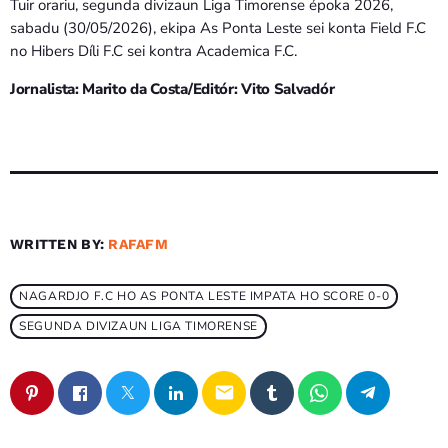
Tuir orariu, segunda divizaun Liga Timorense époka 2026,
sabadu (30/05/2026), ekipa As Ponta Leste sei konta Field F.C
no Hibers Díli F.C sei kontra Academica F.C.
Jornalista: Marito da Costa/Editór: Vito Salvadór
WRITTEN BY:
RAFAFM
NAGARDJO F.C HO AS PONTA LESTE IMPATA HO SCORE 0-0
SEGUNDA DIVIZAUN LIGA TIMORENSE
email