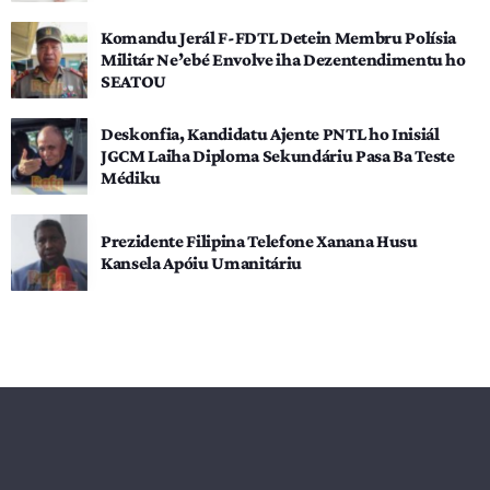
Komandu Jerál F-FDTL Detein Membru Polísia
Militár Ne’ebé Envolve iha Dezentendimentu ho
SEATOU
Deskonfia, Kandidatu Ajente PNTL ho Inisiál
JGCM Laiha Diploma Sekundáriu Pasa Ba Teste
Médiku
Prezidente Filipina Telefone Xanana Husu
Kansela Apóiu Umanitáriu