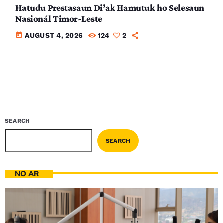
Hatudu Prestasaun Di’ak Hamutuk ho Selesaun
Nasionál Timor-Leste
today
AUGUST 4, 2026
124
2
SEARCH
SEARCH
NO AR