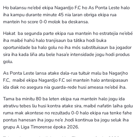
Ho balansu ne’ebé ekipa Nagardjo F.C ho As Ponta Leste halo
iha kampu durante minute 45 nia laran obriga ekipa rua
mantein ho score 0-0 molok ba deskansa.
Hakat ba segunda parte ekipa rua mantein ho estratejia ne’ebé
iha maibé hahú halo tranjisaun ba tátika hodi buka
oportunidade ba halo golu no iha mós substituisaun ba jogador
sira iha kada liña atu bele hasa’e intensidade jogu hodi produs
golu.
As Ponta Leste lansa atake dala-rua tuituir malu ba Nagarjho
F.C, maibé ekipa Nagardjo F.C sei mantein halo antesipasaun
ida diak no asegura nia guarda-rede husi ameasa ne’ebé iha.
Tama ba minitu 80 ba leten ekipa rua mantein halo jogu ida
atrativu tebes liu husi kontra atake sira, maibé nafatin laiha golu
ruma mak akontese no rezultadu 0-0 halo ekipa rua tenke fahe
pontus hanesan iha jogu ne’e ,hodi kontinua ba jogu seluk iha
grupu A Liga Timorense époka 2026.