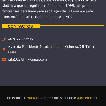
em casas feitas de cinzas, após a destruição provocada pela
violência que se seguiu ao referendo de 1999, no qual os
timorenses decidiram pela separação da Indonésia e pela
construção de um país independente e livre.
CONTACTOS
+67077072012
Avenida Presidente Nicolau Lobato, Colmera,Dili, Timor
Leste
rafa103.5fm@gmail.com
COPYRIGHT
RAFA.TL
- DESENVOLVIDO POR
JUSTWEB.PT