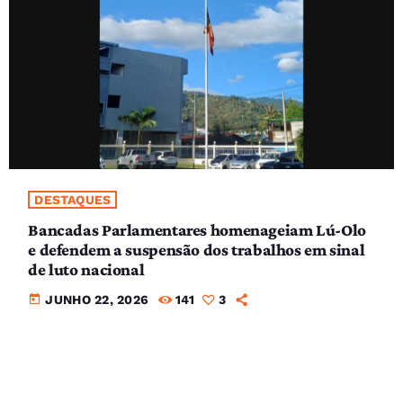
DESTAQUES
Bancadas Parlamentares homenageiam Lú-Olo
e defendem a suspensão dos trabalhos em sinal
de luto nacional
today
JUNHO 22, 2026
141
3