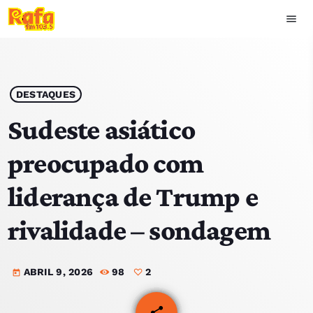
menu
close
play_arrow
OUVIR RAFA
DESTAQUES
Sudeste asiático
preocupado com
HOME
liderança de Trump e
NOTÍCIAS
rivalidade – sondagem
EQUIPA
ABRIL 9, 2026
98
2
TOP 15
today
PODCASTS
share
email