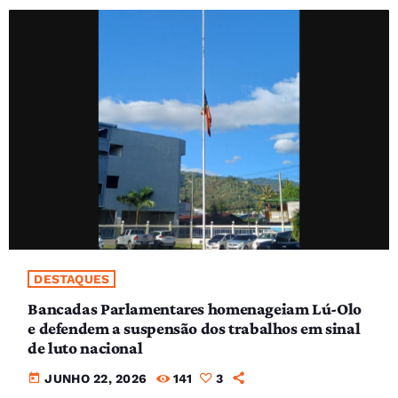
DESTAQUES
Bancadas Parlamentares homenageiam Lú-Olo
e defendem a suspensão dos trabalhos em sinal
de luto nacional
today
JUNHO 22, 2026
141
3