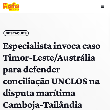
menu
close
play_arrow
OUVIR RAFA
DESTAQUES
Especialista invoca caso
Timor-Leste/Austrália
HOME
para defender
NOTÍCIAS
conciliação UNCLOS na
EQUIPA
disputa marítima
TOP 15
Camboja-Tailândia
PODCASTS