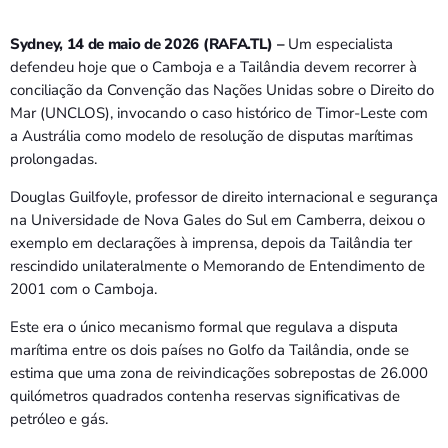
Bom dia RAFA
7:00 AM - 9:00 AM
Sydney, 14 de maio de 2026 (RAFA.TL) –
Um especialista
defendeu hoje que o Camboja e a Tailândia devem recorrer à
conciliação da Convenção das Nações Unidas sobre o Direito do
Bom dia RAFA
7:00 AM - 10:00 AM
Mar (UNCLOS), invocando o caso histórico de Timor-Leste com
a Austrália como modelo de resolução de disputas marítimas
prolongadas.
Douglas Guilfoyle, professor de direito internacional e segurança
na Universidade de Nova Gales do Sul em Camberra, deixou o
exemplo em declarações à imprensa, depois da Tailândia ter
rescindido unilateralmente o Memorando de Entendimento de
2001 com o Camboja.
Este era o único mecanismo formal que regulava a disputa
marítima entre os dois países no Golfo da Tailândia, onde se
estima que uma zona de reivindicações sobrepostas de 26.000
quilómetros quadrados contenha reservas significativas de
petróleo e gás.