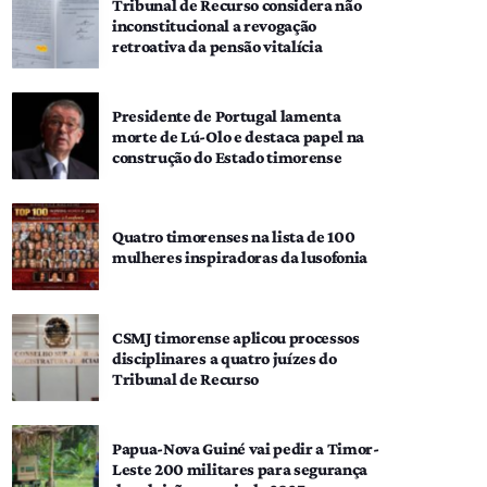
Tribunal de Recurso considera não
inconstitucional a revogação
retroativa da pensão vitalícia
Presidente de Portugal lamenta
morte de Lú-Olo e destaca papel na
construção do Estado timorense
Quatro timorenses na lista de 100
mulheres inspiradoras da lusofonia
CSMJ timorense aplicou processos
disciplinares a quatro juízes do
Tribunal de Recurso
Papua-Nova Guiné vai pedir a Timor-
Leste 200 militares para segurança