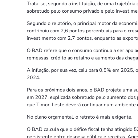
Trata-se, segundo a instituição, de uma trajetória
sobretudo pelo consumo privado e pelo investimen
Segundo o relatório, o principal motor da econom
contribuiu com 2,6 pontos percentuais para o cre
investimento com 2,7 pontos, enquanto as exporta
O BAD refere que o consumo continua a ser apoiado
remessas, crédito ao retalho e aumento das chegad
A inflação, por sua vez, caiu para 0,5% em 2025,
2024.
Para os próximos dois anos, o BAD projeta uma 
em 2027, explicada sobretudo pelo aumento dos p
que Timor-Leste deverá continuar num ambiente de
No plano orçamental, o retrato é mais exigente.
O BAD calcula que o défice fiscal tenha atingido
persistente entre despesa pública e receitas. Apesa