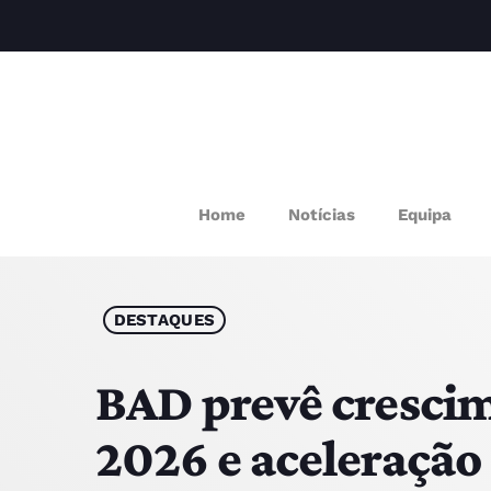
M
Home
Notícias
Equipa
P
Q
DESTAQUES
E
BAD prevê cresci
2026 e aceleração
P