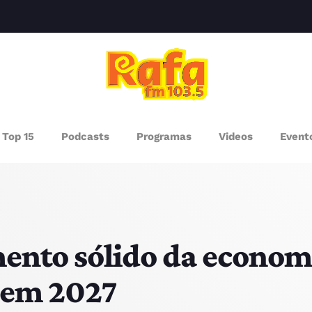
clos
AGAZINE
Top 15
Podcasts
Programas
Videos
Event
ROGRAMAS
UEM SOMOS
PISODES
mento sólido da econom
 em 2027
RÓXIMOS PROGRAMAS