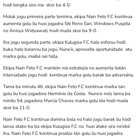
hodi tongka sira-nia skor ba 4-0.
Molok jogu primeira parte termina, ekipa Nain Feto F.C kontinua
aumenta golu liu husi jogadra Siti Reno Sari, Windows Puspita
no Anisya Widyawati, hodi muda skor ba 9-0.
Iha jogu segunda parte, ekipa Kulugisa F.C halo esforsu hodi
buka halo balansu ba jogu. Nune’e, aproveita oportunidade atu
marka golu, maibé sei falla.
Ekipa Nain Feto F.C mantein nia estratejia no aumenta liután
intensidade jogu hodi kontinua marka golu barak ba adversáriu.
Tama ba minutu 46, ekipa Nain Feto F.C kontinua marka tan
golu liu husi jogadora Hermínio da Costa. Nune’e mós tama ba
minitu 54, jogadora Marcia Chaves marka golu ida hodi muda
skor ba 11-0.
Nain Feto F.C kontinua domina bola no halo jogu barak liu hodi
lansa atake ba ba ekipa Kulugisa F.C no husi atake sira ne’ebé
iha, Nain Feto F.C kontinua prodús tán golu liu husi jogadra