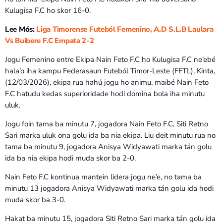
Kulugisa F.C ho skor 16-0.
Lee Mós:
Liga Timorense Futeból Femenino, A.D S.L.B Laulara
Vs Buibere F.C Empata 2-2
Jogu Femenino entre Ekipa Nain Feto F.C ho Kulugisa F.C ne’ebé
hala’o iha kampu Federasaun Futeból Timor-Leste (FFTL), Kinta,
(12/03/2026), ekipa rua hahú jogu ho animu, maibé Nain Feto
F.C hatudu kedas superioridade hodi domina bola iha minutu
uluk.
Jogu foin tama ba minutu 7, jogadora Nain Feto F.C, Siti Retno
Sari marka uluk ona golu ida ba nia ekipa. Liu deit minutu rua no
tama ba minutu 9, jogadora Anisya Widyawati marka tán golu
ida ba nia ekipa hodi muda skor ba 2-0.
Nain Feto F.C kontinua mantein lidera jogu ne’e, no tama ba
minutu 13 jogadora Anisya Widyawati marka tán golu ida hodi
muda skor ba 3-0.
Hakat ba minutu 15, jogadora Siti Retno Sari marka tán golu ida