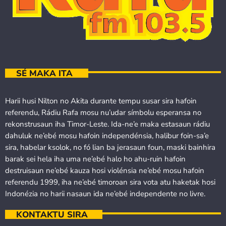
SÉ MAKA ITA
Harii husi Nilton no Akita durante tempu susar sira hafoin
referendu, Rádiu Rafa mosu nu’udar símbolu esperansa no
rekonstrusaun iha Timor-Leste. Ida-ne’e maka estasaun rádiu
dahuluk ne’ebé mosu hafoin independénsia, halibur foin-sa’e
sira, habelar ksolok, no fó lian ba jerasaun foun, maski bainhira
barak sei hela iha uma ne’ebé halo ho ahu-ruin hafoin
destruisaun ne’ebé kauza hosi violénsia ne’ebé mosu hafoin
referendu 1999, iha ne’ebé timoroan sira vota atu haketak hosi
Indonézia no harii nasaun ida ne’ebé independente no livre.
KONTAKTU SIRA