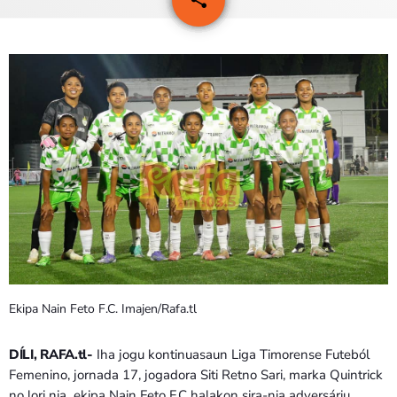
2
PROGRAMA SIRA
VÍDEO SIRA
EVENTU SIRA
KONTAKTU SIRA
TÉTUM
keyboard_arrow_down
TÉTUM
PORTUGUÊS
PRÓXIMOS PROGRAMAS
Ekipa Nain Feto F.C. Imajen/Rafa.tl
DÍLI, RAFA.tl-
Iha jogu kontinuasaun Liga Timorense Futeból
Femenino, jornada 17, jogadora Siti Retno Sari, marka Quintrick
no lori nia ekipa Nain Feto F.C halakon sira-nia adversáriu