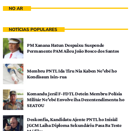
NO AR
NOTÍCIAS POPULARES
PM Xanana Hatun Despaixu Suspende
Permanente PAM Aileu João Bosco dos Santos
Membru PNTL Ida Tiru Nia Kaben Ne’ebé ho
Kondisaun Isin-rua
Komandu Jerál F-FDTL Detein Membru Polísia
Militár Ne’ebé Envolve iha Dezentendimentu ho
SEATOU
Deskonfia, Kandidatu Ajente PNTL ho Inisiál
JGCM Laiha Diploma Sekundáriu Pasa Ba Teste