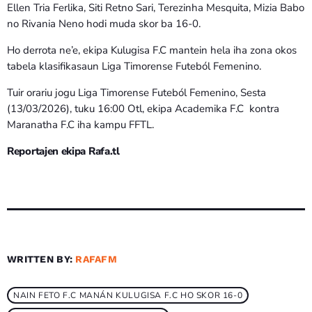
Ellen Tria Ferlika, Siti Retno Sari, Terezinha Mesquita, Mizia Babo
no Rivania Neno hodi muda skor ba 16-0.
Ho derrota ne’e, ekipa Kulugisa F.C mantein hela iha zona okos
tabela klasifikasaun Liga Timorense Futeból Femenino.
Tuir orariu jogu Liga Timorense Futeból Femenino, Sesta
(13/03/2026), tuku 16:00 Otl, ekipa Academika F.C kontra
Maranatha F.C iha kampu FFTL.
Reportajen ekipa Rafa.tl
WRITTEN BY:
RAFAFM
NAIN FETO F.C MANÁN KULUGISA F.C HO SKOR 16-0