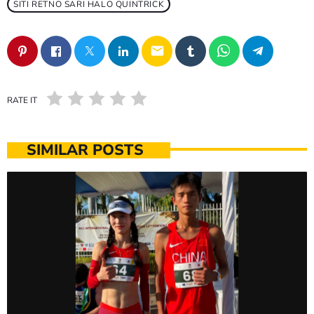
SITI RETNO SARI HALO QUINTRICK
email
RATE IT
SIMILAR POSTS