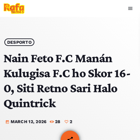
menu
close
play_arrow
OUVIR RAFA
DESPORTO
Nain Feto F.C Manán
Kulugisa F.C ho Skor 16-
HOME
0, Siti Retno Sari Halo
NOTISIA
Quintrick
EKIPA
MARCH 12, 2026
28
2
TOP 15
today
PODCAST SIRA
share
email