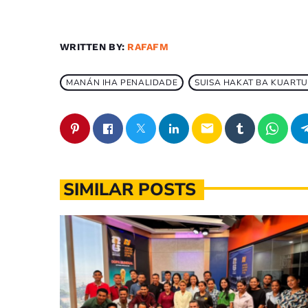
WRITTEN BY:
RAFAFM
MANÁN IHA PENALIDADE
SUISA HAKAT BA KUARTU
email
SIMILAR POSTS