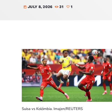
JULY 8, 2026
31
1
today
Suisa vs Kolómbia. Imajen/REUTERS