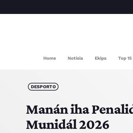
P
Home
Notisia
Ekipa
Top 15
DESPORTO
Manán iha Penalid
Munidál 2026