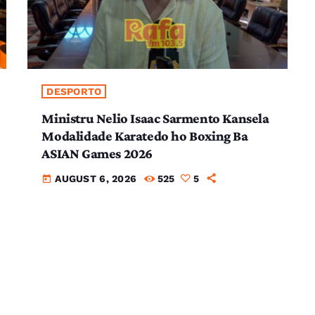
DESPORTO
Ministru Nelio Isaac Sarmento Kansela
Modalidade Karatedo ho Boxing Ba
ASIAN Games 2026
AUGUST 6, 2026
525
5
today