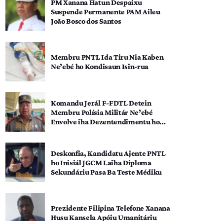
PM Xanana Hatun Despaixu
Suspende Permanente PAM Aileu
João Bosco dos Santos
Membru PNTL Ida Tiru Nia Kaben
Ne’ebé ho Kondisaun Isin-rua
Komandu Jerál F-FDTL Detein
Membru Polísia Militár Ne’ebé
Envolve iha Dezentendimentu ho
SEATOU
Deskonfia, Kandidatu Ajente PNTL
ho Inisiál JGCM Laiha Diploma
Sekundáriu Pasa Ba Teste Médiku
Prezidente Filipina Telefone Xanana
Husu Kansela Apóiu Umanitáriu