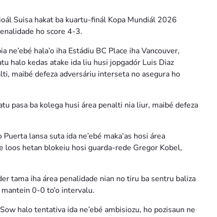
ioál Suisa hakat ba kuartu-finál Kopa Mundiál 2026
penalidade ho score 4-3.
ia ne’ebé hala’o iha Estádiu BC Place iha Vancouver,
tu halo kedas atake ida liu husi jopgadór Luis Diaz
ti, maibé defeza adversáriu interseta no asegura ho
tu pasa ba kolega husi área penalti nia liur, maibé defeza
 Puerta lansa suta ida ne’ebé maka’as hosi área
te loos hetan blokeiu hosi guarda-rede Gregor Kobel,
er tama iha área penalidade nian no tiru ba sentru baliza
 mantein 0-0 to’o intervalu.
l Sow halo tentativa ida ne’ebé ambisiozu, ho pozisaun ne