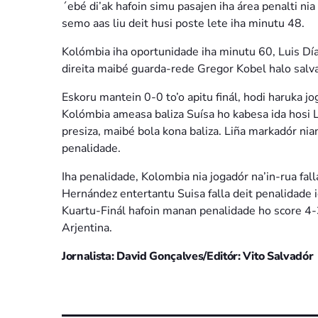
´ebé di’ak hafoin simu pasajen iha área penalti nia
semo aas liu deit husi poste lete iha minutu 48.
Kolómbia iha oportunidade iha minutu 60, Luis Díaz
direita maibé guarda-rede Gregor Kobel halo salva
Eskoru mantein 0-0 to’o apitu finál, hodi haruka jo
Kolómbia ameasa baliza Suísa ho kabesa ida hosi 
presiza, maibé bola kona baliza. Liña markadór nia
penalidade.
Iha penalidade, Kolombia nia jogadór na’in-rua f
Hernández entertantu Suisa falla deit penalidade 
Kuartu-Finál hafoin manan penalidade ho score 4-3.
Arjentina.
Jornalista: David Gonçalves/Editór: Vito Salvadór