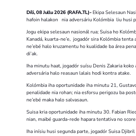
Díli, 08 Jullu 2026 (RAFA.TL)-
Ekipa Selesaun Nas
hafoin halakon nia adversáriu Kolómbia liu husi 
Jogu ekipa selesaun nasionál rua; Suisa ho Kolómb
Kanadá, kuarta-ne’e, jogadór sira Kolómbia tenta a
ne’ebé halo kruzamentu ho kualidade ba área penal
di’ak.
Iha minutu haat, jogadór suísu Denis Zakaria koko a
adversária halo reasaun lalais hodi kontra atake.
Kolómbia iha oportunidade iha minutu 21, Gustavo
penalidade nia rohan; nia esforsu perigozu ba pos
ne’ebé maka halo salvasaun.
Suisa kria oportunidade iha minutu 30. Fabian Ried
nian, maibé guarda-rede hapara tentativa no score
Iha inísiu husi segunda parte, jogadór Suisa Djibri