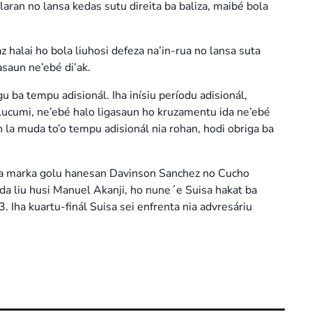
 laran no lansa kedas sutu direita ba baliza, maibé bola
 halai ho bola liuhosi defeza na’in-rua no lansa suta
saun ne’ebé di’ak.
gu ba tempu adisionál. Iha inísiu períodu adisionál,
Lucumi, ne’ebé halo ligasaun ho kruzamentu ida ne’ebé
n la muda to’o tempu adisionál nia rohan, hodi obriga ba
alla marka golu hanesan Davinson Sanchez no Cucho
ida liu husi Manuel Akanji, ho nune´e Suisa hakat ba
 Iha kuartu-finál Suisa sei enfrenta nia advresáriu