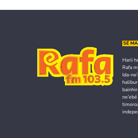
SÉ MA
Harii h
Rafa m
Ida-ne
halibur
bainhir
ne’ebé
timoroa
indepe