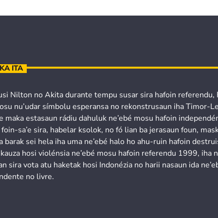
KA ITA
usi Nilton no Akita durante tempu susar sira hafoin referendu,
osu nu’udar símbolu esperansa no rekonstrusaun iha Timor-Le
’e maka estasaun rádiu dahuluk ne’ebé mosu hafoin independén
 foin-sa’e sira, habelar ksolok, no fó lian ba jerasaun foun, mask
a barak sei hela iha uma ne’ebé halo ho ahu-ruin hafoin destru
 kauza hosi violénsia ne’ebé mosu hafoin referendu 1999, iha 
n sira vota atu haketak hosi Indonézia no harii nasaun ida ne’e
ndente no livre.