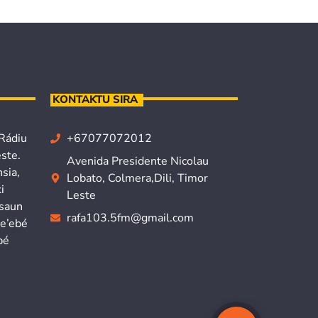
KONTAKTU SIRA
 Rádiu
+67077072012
ste.
Avenida Presidente Nicolau
sia,
Lobato, Colmera,Dili, Timor
i
Leste
isaun
rafa103.5fm@gmail.com
ne’ebé
bé