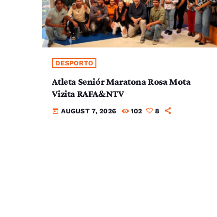
DESPORTO
Atleta Seniór Maratona Rosa Mota
Vizita RAFA&NTV
AUGUST 7, 2026
102
8
today