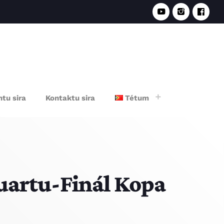
e
tu sira
Kontaktu sira
Tétum
uartu-Finál Kopa