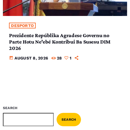
DESPORTO
Prezidente Repúblika Agradese Governu no
Parte Hotu Ne’ebé Kontribui Ba Susesu DIM
2026
today
AUGUST 8, 2026
28
1
SEARCH
SEARCH