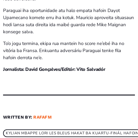
Paraguai iha oportunidade atu halo empata hafoin Dayot
Upamecano komete erru iha kotuk. Mauricio aproveita situasaun
hodi lansa suta direita ida maibé guarda rede Mike Maignan
konsege salva.
To’o jogu termina, ekipa rua mantein ho score ne’ebé iha no
vitória ba Fransa. Enkuantu adversáriu Paraguai tenke fila
hafoin derrota ne’e.
Jornalista: David Gonçalves/Editór: Vito Salvadór
WRITTEN BY:
RAFAFM
KYLIAN MBAPPE LORI LES BLEUS HAKAT BA KUARTU-FINÁL HAFOI