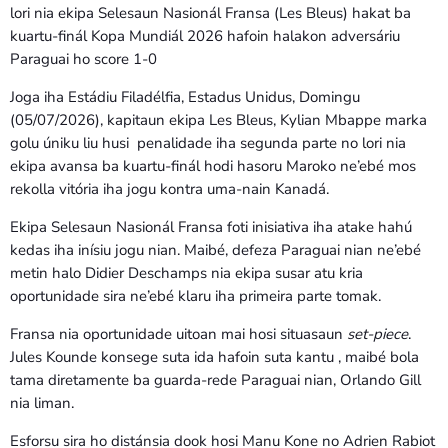
lori nia ekipa Selesaun Nasionál Fransa (Les Bleus) hakat ba
kuartu-finál Kopa Mundiál 2026 hafoin halakon adversáriu
Paraguai ho score 1-0
Joga iha Estádiu Filadélfia, Estadus Unidus, Domingu
(05/07/2026), kapitaun ekipa Les Bleus, Kylian Mbappe marka
golu úniku liu husi penalidade iha segunda parte no lori nia
ekipa avansa ba kuartu-finál hodi hasoru Maroko ne’ebé mos
rekolla vitória iha jogu kontra uma-nain Kanadá.
Ekipa Selesaun Nasionál Fransa foti inisiativa iha atake hahú
kedas iha inísiu jogu nian. Maibé, defeza Paraguai nian ne’ebé
metin halo Didier Deschamps nia ekipa susar atu kria
oportunidade sira ne’ebé klaru iha primeira parte tomak.
Fransa nia oportunidade uitoan mai hosi situasaun
set-piece
.
Jules Kounde konsege suta ida hafoin suta kantu , maibé bola
tama diretamente ba guarda-rede Paraguai nian, Orlando Gill
nia liman.
Esforsu sira ho distánsia dook hosi Manu Kone no Adrien Rabiot