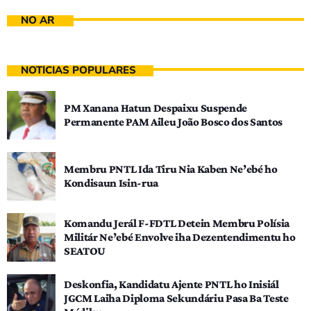
NO AR
NOTÍCIAS POPULARES
PM Xanana Hatun Despaixu Suspende
Permanente PAM Aileu João Bosco dos Santos
Membru PNTL Ida Tiru Nia Kaben Ne’ebé ho
Kondisaun Isin-rua
Komandu Jerál F-FDTL Detein Membru Polísia
Militár Ne’ebé Envolve iha Dezentendimentu ho
SEATOU
Deskonfia, Kandidatu Ajente PNTL ho Inisiál
JGCM Laiha Diploma Sekundáriu Pasa Ba Teste