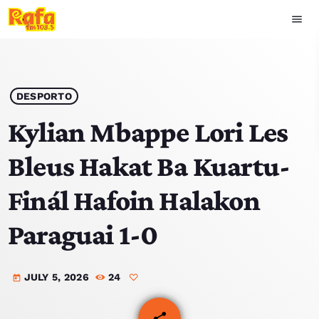
menu
close
play_arrow
OUVIR RAFA
DESPORTO
Kylian Mbappe Lori Les
Bleus Hakat Ba Kuartu-
HOME
Finál Hafoin Halakon
NOTISIA
Paraguai 1-0
EKIPA
JULY 5, 2026
24
TOP 15
today
PODCAST SIRA
share
email