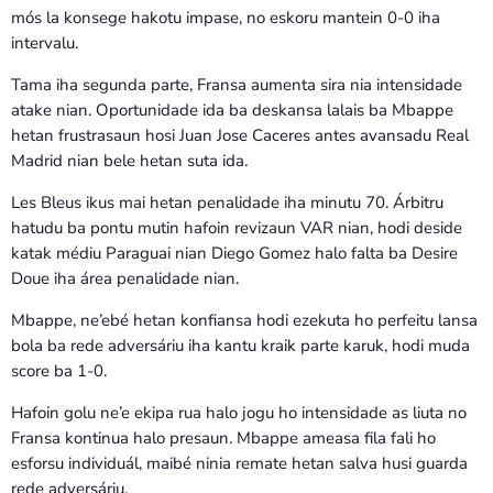
mós la konsege hakotu impase, no eskoru mantein 0-0 iha
intervalu.
Tama iha segunda parte, Fransa aumenta sira nia intensidade
atake nian. Oportunidade ida ba deskansa lalais ba Mbappe
hetan frustrasaun hosi Juan Jose Caceres antes avansadu Real
Madrid nian bele hetan suta ida.
Les Bleus ikus mai hetan penalidade iha minutu 70. Árbitru
hatudu ba pontu mutin hafoin revizaun VAR nian, hodi deside
katak médiu Paraguai nian Diego Gomez halo falta ba Desire
Doue iha área penalidade nian.
Mbappe, ne’ebé hetan konfiansa hodi ezekuta ho perfeitu lansa
bola ba rede adversáriu iha kantu kraik parte karuk, hodi muda
score ba 1-0.
Hafoin golu ne’e ekipa rua halo jogu ho intensidade as liuta no
Fransa kontinua halo presaun. Mbappe ameasa fila fali ho
esforsu individuál, maibé ninia remate hetan salva husi guarda
rede adversáriu.