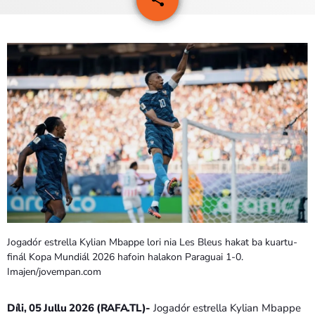
PROGRAMA SIRA
VÍDEO SIRA
EVENTU SIRA
KONTAKTU SIRA
TÉTUM
keyboard_arrow_down
TÉTUM
PORTUGUÊS
PRÓXIMOS PROGRAMAS
Jogadór estrella Kylian Mbappe lori nia Les Bleus hakat ba kuartu-
finál Kopa Mundiál 2026 hafoin halakon Paraguai 1-0.
Imajen/jovempan.com
Díli, 05 Jullu 2026 (RAFA.TL)-
Jogadór estrella Kylian Mbappe