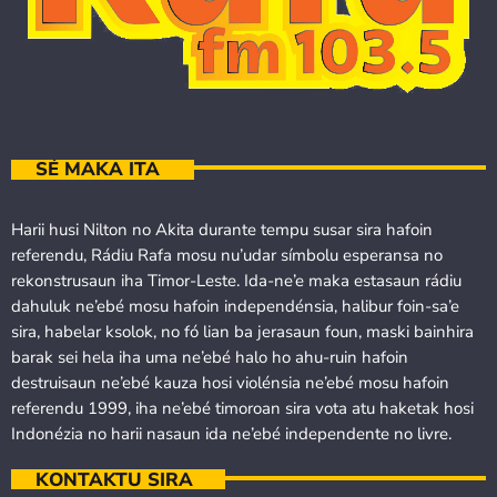
SÉ MAKA ITA
Harii husi Nilton no Akita durante tempu susar sira hafoin
referendu, Rádiu Rafa mosu nu’udar símbolu esperansa no
rekonstrusaun iha Timor-Leste. Ida-ne’e maka estasaun rádiu
dahuluk ne’ebé mosu hafoin independénsia, halibur foin-sa’e
sira, habelar ksolok, no fó lian ba jerasaun foun, maski bainhira
barak sei hela iha uma ne’ebé halo ho ahu-ruin hafoin
destruisaun ne’ebé kauza hosi violénsia ne’ebé mosu hafoin
referendu 1999, iha ne’ebé timoroan sira vota atu haketak hosi
Indonézia no harii nasaun ida ne’ebé independente no livre.
KONTAKTU SIRA