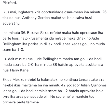
Pickford.
Ikus mai, Inglaterra kria oportunidade osan-mean iha minutu 26;
tiru ida husi Anthony Gordon maibé sei bele salva husi
adversáriu.
Iha minutu 36, Bukayo Saka, ne’ebé maka halo operasaun iha
parte loos, halo kruzamentu ida ne’ebé maka di´ak no Jude
Bellingham iha pozisaun di´ak hodi lansa kedas golu no muda
score ba 1-0.
Liu deit minutu rua, Jude Bellingham marka tan golu ida hodi
muda score ba 2-0 iha minutu 38 hafoin aproveita assistensia
husi Harry Kane.
Ekipa Méxiku ne’ebé la hakmatek no kontinua lansa atake sira
ne’ebé ikus mai tama ba iha minutu 42, jogadór Julian Quinones
lansa golu ida hodi hamihis score ba1-2 hafoin aproveita bola
livre iha area penalidade oin. No score ne´e mantein too
primeira parte termina.