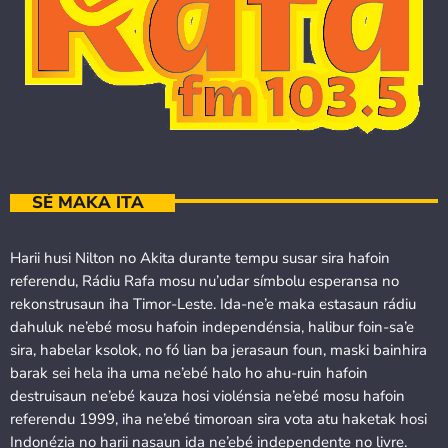
SÉ MAKA ITA
Harii husi Nilton no Akita durante tempu susar sira hafoin
referendu, Rádiu Rafa mosu nu’udar símbolu esperansa no
rekonstrusaun iha Timor-Leste. Ida-ne’e maka estasaun rádiu
dahuluk ne’ebé mosu hafoin independénsia, halibur foin-sa’e
sira, habelar ksolok, no fó lian ba jerasaun foun, maski bainhira
barak sei hela iha uma ne’ebé halo ho ahu-ruin hafoin
destruisaun ne’ebé kauza hosi violénsia ne’ebé mosu hafoin
referendu 1999, iha ne’ebé timoroan sira vota atu haketak hosi
Indonézia no harii nasaun ida ne’ebé independente no livre.