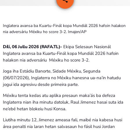
PROGRAMA SIRA
VÍDEO SIRA
Inglatera avansa ba Kuartu-Finál kopa Mundiál 2026 hafoin halakon
nia adversáriu Méxiku ho score 3-2. Imajen/AP
EVENTU SIRA
Díli, 06 Jullu 2026 (RAFA.TL)-
Ekipa Selesaun Nasionál
KONTAKTU SIRA
Inglatera avansa ba Kuartu-Finál kopa Mundiál 2026 hafoin
halakon nia adversáriu Méxiku ho score 3-2.
TÉTUM
keyboard_arrow_down
Joga iha Estádiu Banorte, Sidade Méxiku, Segunda
(06/07/2026), Inglaterra no Méxiku hanesna ua-na’in hatudu
TÉTUM
jogui ida agresivu desde primeira parte.
PORTUGUÊS
PRÓXIMOS PROGRAMAS
Méxiku tenta kedas atu aplika presaun maka’ás ba defeza
Inglaterra nian iha minutu datoluk, Raul Jimenez hasai suta ida
ne’ebé hetan blokeiu husi Konsa.
Liutiha minutu 12, Jimenez ameasa fali, maibé nia kabesa husi
área penalti nia laran hetan salvasaun ho fásil husi Jordan