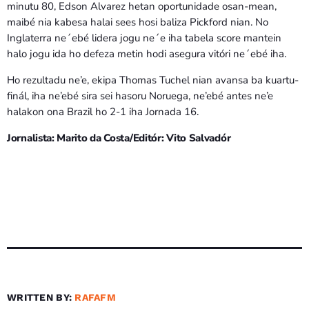
minutu 80, Edson Alvarez hetan oportunidade osan-mean,
maibé nia kabesa halai sees hosi baliza Pickford nian. No
Inglaterra ne´ebé lidera jogu ne´e iha tabela score mantein
halo jogu ida ho defeza metin hodi asegura vitóri ne´ebé iha.
Ho rezultadu ne’e, ekipa Thomas Tuchel nian avansa ba kuartu-
finál, iha ne’ebé sira sei hasoru Noruega, ne’ebé antes ne’e
halakon ona Brazil ho 2-1 iha Jornada 16.
Jornalista: Marito da Costa/Editór: Vito Salvadór
WRITTEN BY:
RAFAFM