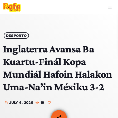
menu
close
play_arrow
OUVIR RAFA
DESPORTO
Inglaterra Avansa Ba
Kuartu-Finál Kopa
HOME
Mundiál Hafoin Halakon
NOTISIA
Uma-Na’in Méxiku 3-2
EKIPA
JULY 6, 2026
19
TOP 15
today
PODCAST SIRA
share
email