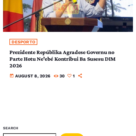
DESPORTO
Prezidente Repúblika Agradese Governu no
Parte Hotu Ne’ebé Kontribui Ba Susesu DIM
2026
today
AUGUST 8, 2026
30
1
SEARCH