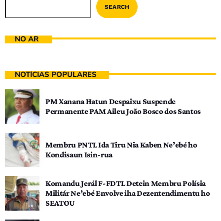
SEARCH
NO AR
NOTÍCIAS POPULARES
PM Xanana Hatun Despaixu Suspende
Permanente PAM Aileu João Bosco dos Santos
Membru PNTL Ida Tiru Nia Kaben Ne’ebé ho
Kondisaun Isin-rua
Komandu Jerál F-FDTL Detein Membru Polísia
Militár Ne’ebé Envolve iha Dezentendimentu ho
SEATOU