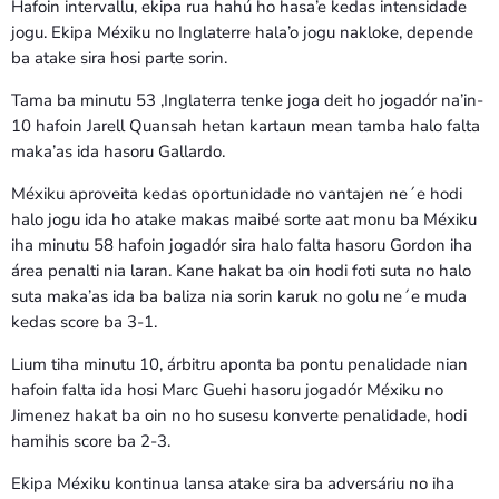
Hafoin intervallu, ekipa rua hahú ho hasa’e kedas intensidade
jogu. Ekipa Méxiku no Inglaterre hala’o jogu nakloke, depende
ba atake sira hosi parte sorin.
Tama ba minutu 53 ,Inglaterra tenke joga deit ho jogadór na’in-
10 hafoin Jarell Quansah hetan kartaun mean tamba halo falta
maka’as ida hasoru Gallardo.
Méxiku aproveita kedas oportunidade no vantajen ne´e hodi
halo jogu ida ho atake makas maibé sorte aat monu ba Méxiku
iha minutu 58 hafoin jogadór sira halo falta hasoru Gordon iha
área penalti nia laran. Kane hakat ba oin hodi foti suta no halo
suta maka’as ida ba baliza nia sorin karuk no golu ne´e muda
kedas score ba 3-1.
Lium tiha minutu 10, árbitru aponta ba pontu penalidade nian
hafoin falta ida hosi Marc Guehi hasoru jogadór Méxiku no
Jimenez hakat ba oin no ho susesu konverte penalidade, hodi
hamihis score ba 2-3.
Ekipa Méxiku kontinua lansa atake sira ba adversáriu no iha