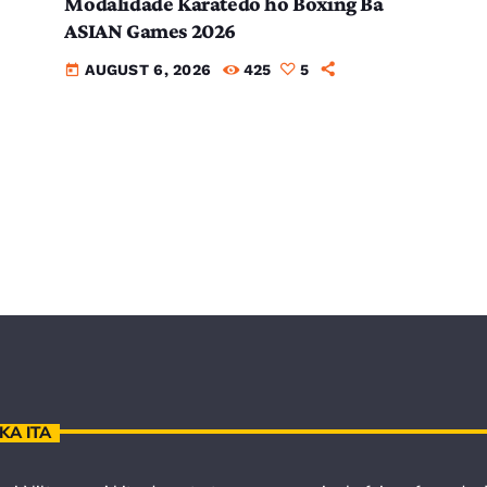
Modalidade Karatedo ho Boxing Ba
ASIAN Games 2026
AUGUST 6, 2026
425
5
today
KA ITA