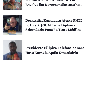
Envolve iha Dezentendimentu ho
SEATOU
Deskonfia, Kandidatu Ajente PNTL
ho Inisiál JGCM Laiha Diploma
Sekundáriu Pasa Ba Teste Médiku
Prezidente Filipina Telefone Xanana
Husu Kansela Apóiu Umanitáriu