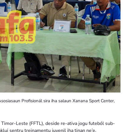
sosiasaun Profisionál sira iha salaun Xanana Sport Center,
Timor-Leste (FFTL), deside re-ativa jogu futeból sub-
lui sentru treinamentu juvenil iha tinan ne’e.