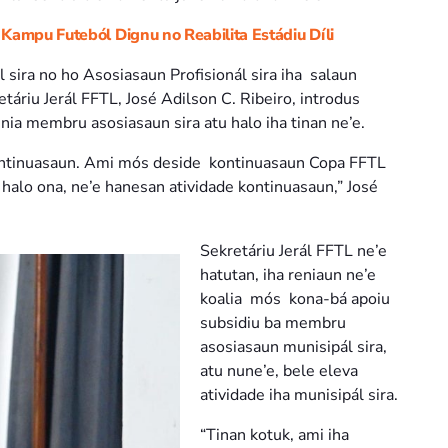
Kampu Futeból Dignu no Reabilita Estádiu Díli
 sira no ho Asosiasaun Profisionál sira iha salaun
riu Jerál FFTL, José Adilson C. Ribeiro, introdus
ia membru asosiasaun sira atu halo iha tinan ne’e.
kontinuasaun. Ami mós deside kontinuasaun Copa FFTL
alo ona, ne’e hanesan atividade kontinuasaun,” José
Sekretáriu Jerál FFTL ne’e
hatutan, iha reniaun ne’e
koalia mós kona-bá apoiu
subsidiu ba membru
asosiasaun munisipál sira,
atu nune’e, bele eleva
atividade iha munisipál sira.
“Tinan kotuk, ami iha