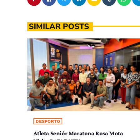
SIMILAR POSTS
DESPORTO
Atleta Seniór Maratona Rosa Mota