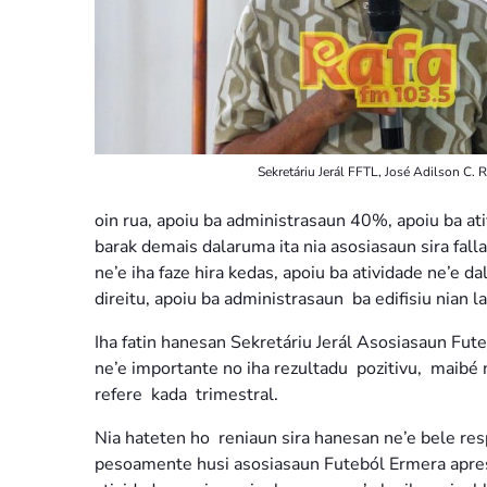
Sekretáriu Jerál FFTL, José Adilson C. R
oin rua, apoiu ba administrasaun 40%, apoiu ba at
barak demais dalaruma ita nia asosiasaun sira falla 
ne’e iha faze hira kedas, apoiu ba atividade ne’e d
direitu, apoiu ba administrasaun ba edifisiu nian la’
Iha fatin hanesan Sekretáriu Jerál Asosiasaun Fu
ne’e importante no iha rezultadu pozitivu, maibé 
refere kada trimestral.
Nia hateten ho reniaun sira hanesan ne’e bele re
pesoamente husi asosiasaun Futeból Ermera apresia