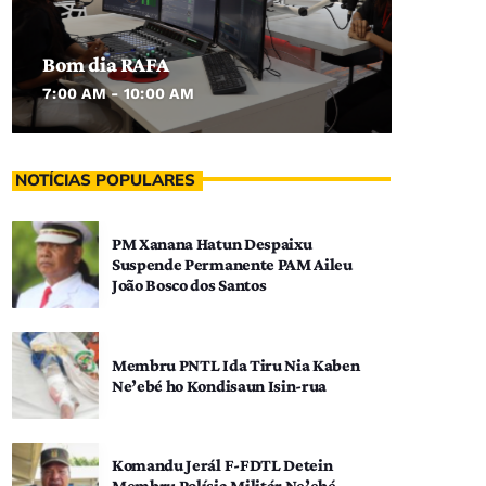
Bom dia RAFA
7:00 AM - 10:00 AM
NOTÍCIAS POPULARES
PM Xanana Hatun Despaixu
Suspende Permanente PAM Aileu
João Bosco dos Santos
Membru PNTL Ida Tiru Nia Kaben
Ne’ebé ho Kondisaun Isin-rua
Komandu Jerál F-FDTL Detein
Membru Polísia Militár Ne’ebé