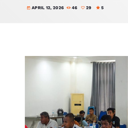
APRIL 12, 2026
46
29
5
today