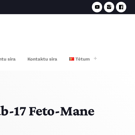
e
tu sira
Kontaktu sira
Tétum
ub-17 Feto-Mane