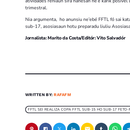
atividades reniaun sira hanesan ne’e karik posivel 
trimestral.
Nia argumenta, ho anunsiu ne’ebé FFTL fó sai kata
sub-17, asosiasaun hotu preparadu liuliu Asosiasau
Jornalista: Marito da Costa/Editór: Vito Salvadór
WRITTEN BY:
RAFAFM
FFTL SEI REALIZA COPA FFTL SUB-15 HO SUB-17 FETO
email