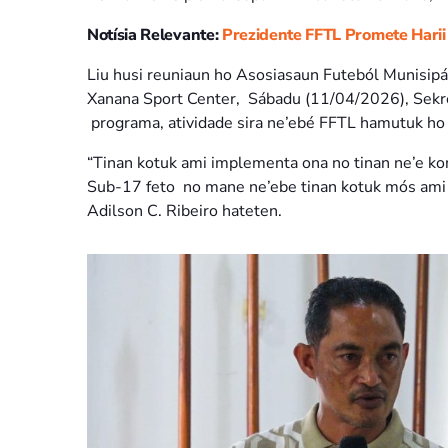
Notísia Relevante:
Prezidente FFTL Promete Harii 
Liu husi reuniaun ho Asosiasaun Futeból Munisipál
Xanana Sport Center, Sábadu (11/04/2026), Sekretá
programa, atividade sira ne’ebé FFTL hamutuk ho n
“Tinan kotuk ami implementa ona no tinan ne’e 
Sub-17 feto no mane ne’ebe tinan kotuk mós ami h
Adilson C. Ribeiro hateten.