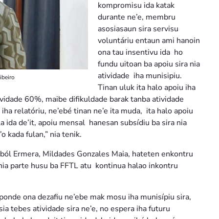
kompromisu ida katak
durante ne’e, membru
asosiasaun sira servisu
voluntáriu entaun ami hanoin
ona tau insentivu ida ho
fundu uitoan ba apoiu sira nia
atividade iha munisipiu.
ibeiro
Tinan uluk ita halo apoiu iha
ividade 60%, maibe difikuldade barak tanba atividade
iha relatóriu, ne’ebé tinan ne’e ita muda, ita halo apoiu
ala ida de’it, apoiu mensal hanesan subsídiu ba sira nia
o kada fulan,” nia tenik.
teból Ermera, Mildades Gonzales Maia, hateten enkontru
nia parte husu ba FFTL atu kontinua halao inkontru
sponde ona dezafiu ne’ebe mak mosu iha munisípiu sira,
 tebes atividade sira ne’e, no espera iha futuru