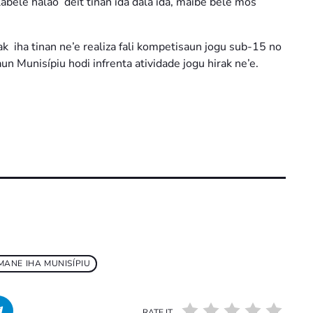
labele halao deit tinan ida dala ida, maibé bele mós
k iha tinan ne’e realiza fali kompetisaun jogu sub-15 no
n Munisípiu hodi infrenta atividade jogu hirak ne’e.
-MANE IHA MUNISÍPIU
RATE IT