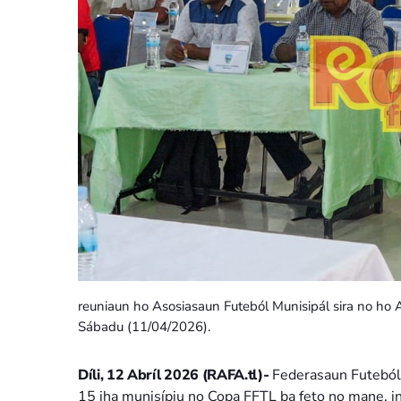
reuniaun ho Asosiasaun Futeból Munisipál sira no ho A
Sábadu (11/04/2026).
Díli, 12 Abríl 2026 (RAFA.tl)-
Federasaun Futeból 
15 iha munisípiu no Copa FFTL ba feto no mane, ink