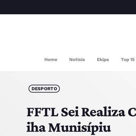
P
Home
Notisia
Ekipa
Top 15
DESPORTO
FFTL Sei Realiza 
iha Munisípiu