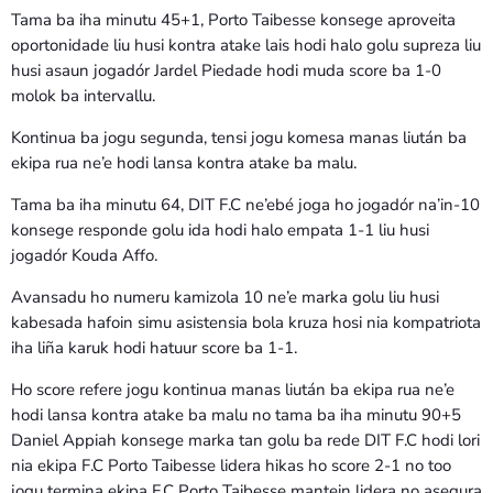
Tama ba iha minutu 45+1, Porto Taibesse konsege aproveita
oportonidade liu husi kontra atake lais hodi halo golu supreza liu
husi asaun jogadór Jardel Piedade hodi muda score ba 1-0
molok ba intervallu.
Kontinua ba jogu segunda, tensi jogu komesa manas liután ba
ekipa rua ne’e hodi lansa kontra atake ba malu.
Tama ba iha minutu 64, DIT F.C ne’ebé joga ho jogadór na’in-10
konsege responde golu ida hodi halo empata 1-1 liu husi
jogadór Kouda Affo.
Avansadu ho numeru kamizola 10 ne’e marka golu liu husi
kabesada hafoin simu asistensia bola kruza hosi nia kompatriota
iha liña karuk hodi hatuur score ba 1-1.
Ho score refere jogu kontinua manas liután ba ekipa rua ne’e
hodi lansa kontra atake ba malu no tama ba iha minutu 90+5
Daniel Appiah konsege marka tan golu ba rede DIT F.C hodi lori
nia ekipa F.C Porto Taibesse lidera hikas ho score 2-1 no too
jogu termina ekipa F.C Porto Taibesse mantein lidera no asegura