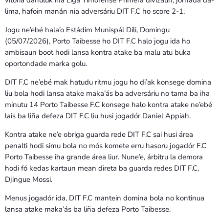
Bom dia RAFA
lima, hafoin manán nia adversáriu DIT F.C ho score 2-1.
7:00 AM - 9:00 AM
Jogu ne’ebé hala’o Estádim Munispál Díli, Domingu
(05/07/2026), Porto Taibesse ho DIT F.C halo jogu ida ho
Bom dia RAFA
ambisaun boot hodi lansa kontra atake ba malu atu buka
7:00 AM - 10:00 AM
oportondade marka golu.
DIT F.C ne’ebé mak hatudu ritmu jogu ho di’ak konsege domina
liu bola hodi lansa atake maka’ás ba adversáriu no tama ba iha
minutu 14 Porto Taibesse F.C konsege halo kontra atake ne’ebé
lais ba liña defeza DIT F.C liu husi jogadór Daniel Appiah.
Kontra atake ne’e obriga guarda rede DIT F.C sai husi área
penalti hodi simu bola no mós komete erru hasoru jogadór F.C
Porto Taibesse iha grande área liur. Nune’e, árbitru la demora
hodi fó kedas kartaun mean direta ba guarda redes DIT F.C,
Djingue Mossi.
Menus jogadór ida, DIT F.C mantein domina bola no kontinua
lansa atake maka’ás ba liña defeza Porto Taibesse.