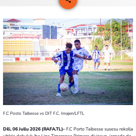
PROGRAMA SIRA
VÍDEO SIRA
EVENTU SIRA
KONTAKTU SIRA
TÉTUM
keyboard_arrow_down
TÉTUM
PORTUGUÊS
PRÓXIMOS PROGRAMAS
Bom dia RAFA
F.C Posto Taibesse vs DIT F.C. Imajen/LFTL
7:00 AM - 10:00 AM
Díli, 06 Jullu 2026 (RAFA.TL)-
F.C Porto Taibesse susesu rekolla
vitória dahuluk iha Liga Timorense Primera divizaun, jornada da-