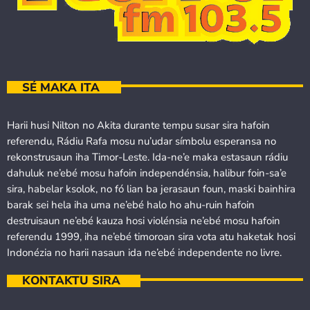
SÉ MAKA ITA
Harii husi Nilton no Akita durante tempu susar sira hafoin
referendu, Rádiu Rafa mosu nu’udar símbolu esperansa no
rekonstrusaun iha Timor-Leste. Ida-ne’e maka estasaun rádiu
dahuluk ne’ebé mosu hafoin independénsia, halibur foin-sa’e
sira, habelar ksolok, no fó lian ba jerasaun foun, maski bainhira
barak sei hela iha uma ne’ebé halo ho ahu-ruin hafoin
destruisaun ne’ebé kauza hosi violénsia ne’ebé mosu hafoin
referendu 1999, iha ne’ebé timoroan sira vota atu haketak hosi
Indonézia no harii nasaun ida ne’ebé independente no livre.
KONTAKTU SIRA