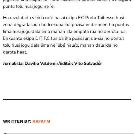
pontu tolu husi jogu ne´e.
Ho rezulatadu vitória ne’e hasai ekipa F.C Porto Taibesse husi
zona degradasaun hodi okupa iha pozisaun da-neen ho pontus
lima husi jogu dala lima manan ida empata rua no derrota rua.
Enkuantu ekipa DIT F.C tun ba iha pozisaun da-sia ho pontus
tolu husi jogu dala lima ne´ebé hala’o, manan dala ida no
derota haat.
Jornalista: Davilio Valdemir/Editór: Vito Salvadór
WRITTEN BY:
RAFAFM