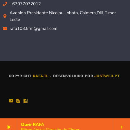
+67077072012
Avenida Presidente Nicolau Lobato, Colmera,Dili, Timor
Leste
rafa103.5fm@gmail.com
COPYRIGHT
RAFA.TL
- DESENVOLVIDO POR
JUSTWEB.PT
Ouvir RAFA
play_arrow
keyboard_arrow_right
Ritmo, Voz e Coração de Timor