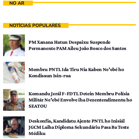
NO AR
NOTÍCIAS POPULARES
PM Xanana Hatun Despaixu Suspende
Permanente PAM Aileu João Bosco dos Santos
Membru PNTL Ida Tiru Nia Kaben Ne’ebé ho
Kondisaun Isin-rua
Komandu Jerál F-FDTL Detein Membru Polísia
Militár Ne’ebé Envolve iha Dezentendimentu ho
SEATOU
Deskonfia, Kandidatu Ajente PNTL ho Inisiál
JGCM Laiha Diploma Sekundáriu Pasa Ba Teste
Médiku