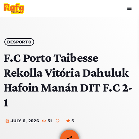
menu
close
play_arrow
OUVIR RAFA
DESPORTO
F.C Porto Taibesse
Rekolla Vitória Dahuluk
HOME
Hafoin Manán DIT F.C 2-
NOTISIA
1
EKIPA
JULY 6, 2026
51
5
TOP 15
today
PODCAST SIRA
share
email