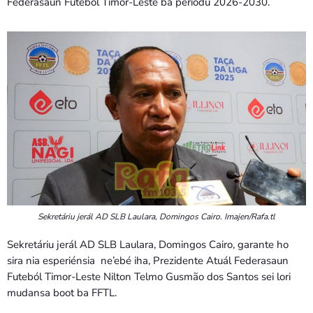
Federasaun Futeból Timor-Leste ba períodu 2026-2030.
Sekretáriu jerál AD SLB Laulara, Domingos Cairo. Imajen/Rafa.tl
Sekretáriu jerál AD SLB Laulara, Domingos Cairo, garante ho
sira nia esperiénsia ne’ebé iha, Prezidente Atuál Federasaun
Futeból Timor-Leste Nilton Telmo Gusmão dos Santos sei lori
mudansa boot ba FFTL.