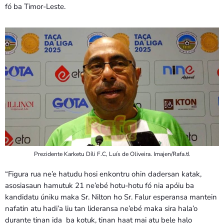
fó ba Timor-Leste.
Prezidente Karketu Díli F.C, Luís de Oliveira. Imajen/Rafa.tl
“Figura rua ne’e hatudu hosi enkontru ohin dadersan katak,
asosiasaun hamutuk 21 ne’ebé hotu-hotu fó nia apóiu ba
kandidatu úniku maka Sr. Nilton ho Sr. Falur esperansa mantein
nafatin atu hadi’a liu tan lideransa ne’ebé maka sira hala’o
durante tinan ida ba kotuk, tinan haat mai atu bele halo