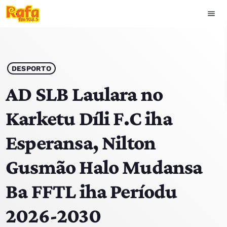
menu
close
play_arrow
OUVIR RAFA
DESPORTO
AD SLB Laulara no
Karketu Díli F.C iha
HOME
Esperansa, Nilton
NOTISIA
Gusmão Halo Mudansa
EKIPA
Ba FFTL iha Períodu
TOP 15
2026-2030
PODCAST SIRA