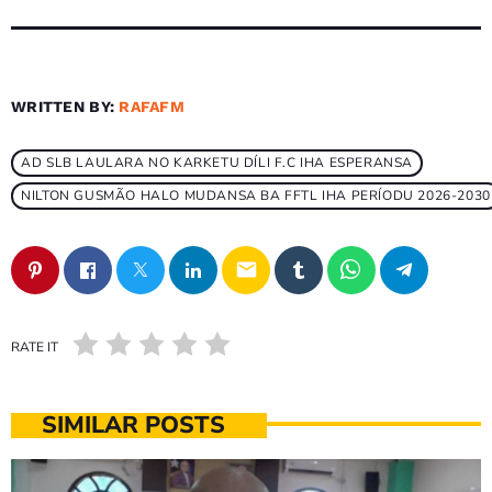
WRITTEN BY:
RAFAFM
AD SLB LAULARA NO KARKETU DÍLI F.C IHA ESPERANSA
NILTON GUSMÃO HALO MUDANSA BA FFTL IHA PERÍODU 2026-2030
email
RATE IT
SIMILAR POSTS