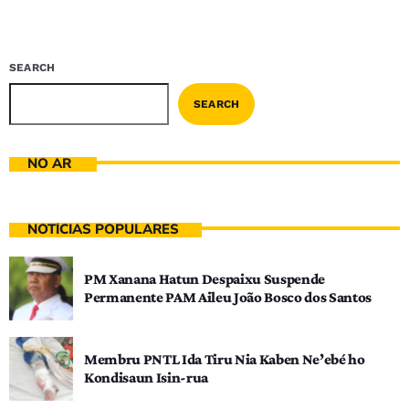
SEARCH
SEARCH
NO AR
NOTÍCIAS POPULARES
PM Xanana Hatun Despaixu Suspende
Permanente PAM Aileu João Bosco dos Santos
Membru PNTL Ida Tiru Nia Kaben Ne’ebé ho
Kondisaun Isin-rua