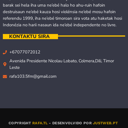
barak sei hela iha uma ne’ebé halo ho ahu-ruin hafoin
destruisaun ne’ebé kauza hosi violénsia ne’ebé mosu hafoin
referendu 1999, iha ne’ebé timoroan sira vota atu haketak hosi
Indonézia no harii nasaun ida ne’ebé independente no livre.
KONTAKTU SIRA
+67077072012
Avenida Presidente Nicolau Lobato, Colmera,Dili, Timor
Leste
rafa103.5fm@gmail.com
COPYRIGHT
RAFA.TL
- DESENVOLVIDO POR
JUSTWEB.PT