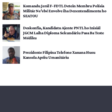
Komandu Jerál F-FDTL Detein Membru Polísia
Militár Ne’ebé Envolve iha Dezentendimentu ho
SEATOU
Deskonfia, Kandidatu Ajente PNTL ho Inisiál
JGCM Laiha Diploma Sekundáriu Pasa Ba Teste
Médiku
Prezidente Filipina Telefone Xanana Husu
Kansela Apóiu Umanitáriu