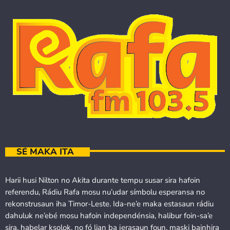
SÉ MAKA ITA
Harii husi Nilton no Akita durante tempu susar sira hafoin
referendu, Rádiu Rafa mosu nu’udar símbolu esperansa no
rekonstrusaun iha Timor-Leste. Ida-ne’e maka estasaun rádiu
dahuluk ne’ebé mosu hafoin independénsia, halibur foin-sa’e
sira, habelar ksolok, no fó lian ba jerasaun foun, maski bainhira