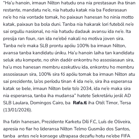
“Ha’u hanoin, irmaun Nilton hatudu ona nia prestasaun iha tinan
restante, mandatu ne’e, nia hatudu katak nia ba Federasaun
ne’e ho nia vontade tomak, ho paixaun hanesan ho ninia motto
katak, paixaun ba bola duni. Tanba nia hakarak lori futeból ne’e
sai orgullu nasional, no nia hatudu dadauk avansu ida ne’e. Ita
presija ran foun, ran ida ne’ebé nakali no motiva joven sira.
Tanba ne’e maka SLB prontu apóiu 100% ba irmaun Nilton,
avansa tanba kandidatu úniku. Ha’u hanoin laiha tan kandidatu
seluk atu kompete, no ohin dadér enkontru ho assosiasaun sira,
ha’u mos hanesan membru ezekutivu ida, enkontru ho membru
assosiasaun sira, 100% sira fó apóiu tomak ba irmaun Nilton atu
sai prezidente, la’os períodu tinan 4 ida ne’e, sira iha esperansa
katak se bele, irmaun Nilton bele to’o 2034, ida ne’e maka sira
nia esperansa, tanba iha mudansa” hatete Sekretáriu jerál AD
SLB Laulara, Domingos Cairo, ba
Rafa.tl
iha Otél Timor, Tersa
(13/01/2026).
Iha fatin hanesan, Prezidente Karketu Díli F.C, Luís de Oliveira,
apresia no fiar ho lideransa Nilton Telmo Gusmão dos Santos,
tanba antes ne’e konsege ultrapasa dezafiu hotu ne’ebe FIFA