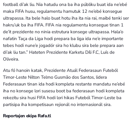
football di’ak liu. Nia hatudu ona ba iha públiku buat ida ne’ebé
maka FIFA husu, regulamentu hamutuk 12 ne’ebé konsegue
ultrapassa. Ita bele halo buat hotu iha ita nia rai, maibé tenki ser
hakru’uk ba iha FIFA. FIFA nia regulamentu konsegue tinan 1
de’it prezidente no ninia estrutura konsege ultrapassa. Hala’o
nafatin Taça da Liga hodi prepara ba liga ida ne’e importante
tebes hodi nune’e jogadór sira ho klubu sira bele prepara aan
di’ak liu tan.” Hateten Prezidente Karketu Díli F.C, Luís de
Oliveira.
Atu fó hanoin katak, Prezidente Atuál Federasaun Futeból
Timor-Leste Nilton Telmo Gusmão dos Santos, lidera
Federasaun tinan ida hodi kompleta restante mandatu ne’ebé
iha no konsege lori susesu boot ba federasaun hodi kompleta
rekezitu sira husi FIFA hodi lori hikas Futeból Timor-Leste ba
partisipa iha kompetisaun rejionál no internasionál sira.
Reportajen ekipa Rafa.tl