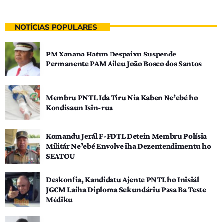
NOTÍCIAS POPULARES
PM Xanana Hatun Despaixu Suspende
Permanente PAM Aileu João Bosco dos Santos
Membru PNTL Ida Tiru Nia Kaben Ne’ebé ho
Kondisaun Isin-rua
Komandu Jerál F-FDTL Detein Membru Polísia
Militár Ne’ebé Envolve iha Dezentendimentu ho
SEATOU
Deskonfia, Kandidatu Ajente PNTL ho Inisiál
JGCM Laiha Diploma Sekundáriu Pasa Ba Teste
Médiku