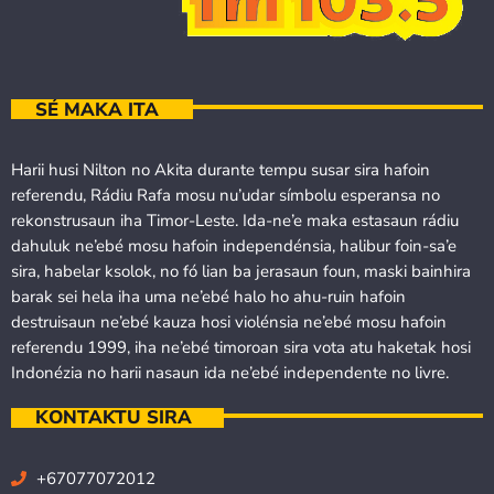
SÉ MAKA ITA
Harii husi Nilton no Akita durante tempu susar sira hafoin
referendu, Rádiu Rafa mosu nu’udar símbolu esperansa no
rekonstrusaun iha Timor-Leste. Ida-ne’e maka estasaun rádiu
dahuluk ne’ebé mosu hafoin independénsia, halibur foin-sa’e
sira, habelar ksolok, no fó lian ba jerasaun foun, maski bainhira
barak sei hela iha uma ne’ebé halo ho ahu-ruin hafoin
destruisaun ne’ebé kauza hosi violénsia ne’ebé mosu hafoin
referendu 1999, iha ne’ebé timoroan sira vota atu haketak hosi
Indonézia no harii nasaun ida ne’ebé independente no livre.
KONTAKTU SIRA
+67077072012