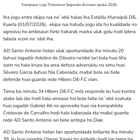
Kampiaun Liga Timorense Segundu divizaun époka 2026 .
Iha jogu entre ekipa rua ne´ebé halao iha Estádiu Munisipál Díli,
Kuarta (01/07/2026), ekipa rua hatudu jogu ida ho kualidade no
agresivu ho ambisaun forte hakarak marka uluk golu hodi lidera
tabela score ne´ebé iha.
AD Santo Antonio hetan uluk oportunidade iha minutu 20
liuhusi Jogadór Adelino de Oliveira ne’ebé lori bola husi liña
sorin no halo kruza ba area defeza adversáriu no simu husi
Silveiro Garcia liuhusi Nia Cabesada, maibé bola sei bele
defende husi guarda rede Hibers Díli F.C nian.
Tama ba minutu 34 Hibers Díli F.C mós responde liu husi kontra
atake lais ida hodi halo ameasa hoi bola falta ne´ebé ezekuta
husi jogadór Gabriel Ati no aproveita husi nia kompatriota
Cristovao de Carvalho hodi halo kabesada ida maibé guarda
rede AD Santo Antonio sei bele antispa ho Diak.
AD Santo Antonio hetan tan oportunidade briliante iha minutu
39, liu husi jogadór Olegar Xavier ho individu hodi lori tama ba