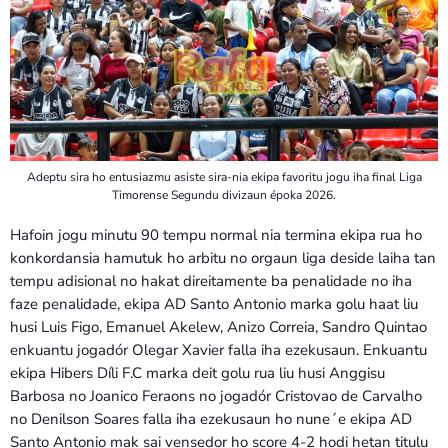
Adeptu sira ho entusiazmu asiste sira-nia ekipa favoritu jogu iha final Liga
Timorense Segundu divizaun époka 2026.
Hafoin jogu minutu 90 tempu normal nia termina ekipa rua ho
konkordansia hamutuk ho arbitu no orgaun liga deside laiha tan
tempu adisional no hakat direitamente ba penalidade no iha
faze penalidade, ekipa AD Santo Antonio marka golu haat liu
husi Luis Figo, Emanuel Akelew, Anizo Correia, Sandro Quintao
enkuantu jogadór Olegar Xavier falla iha ezekusaun. Enkuantu
ekipa Hibers Díli F.C marka deit golu rua liu husi Anggisu
Barbosa no Joanico Feraons no jogadór Cristovao de Carvalho
no Denilson Soares falla iha ezekusaun ho nune´e ekipa AD
Santo Antonio mak sai vensedor ho score 4-2 hodi hetan titulu