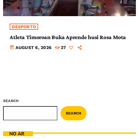
DESPORTO
Atleta Timoroan Buka Aprende husi Rosa Mota
today
AUGUST 6, 2026
27
SEARCH
SEARCH
NO AR