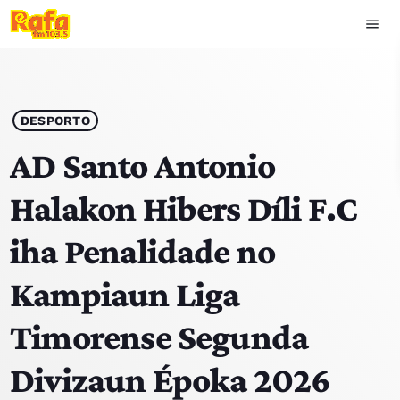
menu
close
play_arrow
OUVIR RAFA
DESPORTO
AD Santo Antonio
Halakon Hibers Díli F.C
HOME
iha Penalidade no
NOTISIA
Kampiaun Liga
EKIPA
Timorense Segunda
TOP 15
Divizaun Époka 2026
PODCAST SIRA