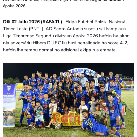
Bom dia RAFA
époka 2026 .
7:00 AM - 9:00 AM
Díli 02 Jullu 2026 (RAFA.TL)-
Ekipa Futeból Polísia Nasionál
Bom dia RAFA
Timor-Leste (PNTL), AD Santo Antonio susesu sai kampiaun
7:00 AM - 10:00 AM
Liga Timorense Segundu divizaun époka 2026 hafoin halakon
nia adversáriu Hibers Díli F.C liu husi penalidade ho score 4-2,
hafoin iha tempu normal no adisional ekipa rua empata.