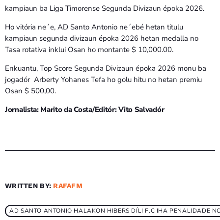
kampiaun ba Liga Timorense Segunda Divizaun époka 2026.
Ho vitória ne´e, AD Santo Antonio ne´ebé hetan titulu
kampiaun segunda divizaun époka 2026 hetan medalla no
Tasa rotativa inklui Osan ho montante $ 10,000.00.
Enkuantu, Top Score Segunda Divizaun époka 2026 monu ba
jogadór Arberty Yohanes Tefa ho golu hitu no hetan premiu
Osan $ 500,00.
Jornalista: Marito da Costa/Editór: Vito Salvadór
WRITTEN BY:
RAFAFM
AD SANTO ANTONIO HALAKON HIBERS DÍLI F.C IHA PENALIDADE 