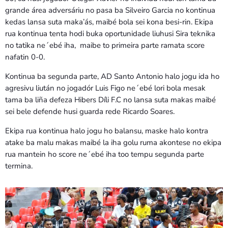
grande área adversáriu no pasa ba Silveiro Garcia no kontinua
kedas lansa suta maka’ás, maibé bola sei kona besi-rin. Ekipa
rua kontinua tenta hodi buka oportunidade liuhusi Sira teknika
no tatika ne´ebé iha, maibe to primeira parte ramata score
nafatin 0-0.
Kontinua ba segunda parte, AD Santo Antonio halo jogu ida ho
agresivu liután no jogadór Luis Figo ne´ebé lori bola mesak
tama ba liña defeza Hibers Díli F.C no lansa suta makas maibé
sei bele defende husi guarda rede Ricardo Soares.
Ekipa rua kontinua halo jogu ho balansu, maske halo kontra
atake ba malu makas maibé la iha golu ruma akontese no ekipa
rua mantein ho score ne´ebé iha too tempu segunda parte
termina.