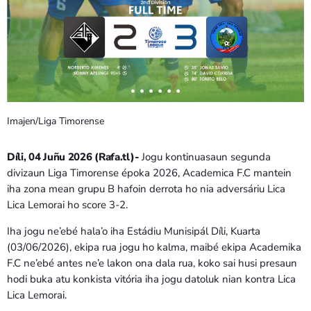
Imajen/Liga Timorense
Díli, 04 Juñu 2026 (Rafa.tl)-
Jogu kontinuasaun segunda
divizaun Liga Timorense époka 2026, Academica F.C mantein
iha zona mean grupu B hafoin derrota ho nia adversáriu Lica
Lica Lemorai ho score 3-2.
Iha jogu ne’ebé hala’o iha Estádiu Munisipál Díli, Kuarta
(03/06/2026), ekipa rua jogu ho kalma, maibé ekipa Academika
F.C ne’ebé antes ne’e lakon ona dala rua, koko sai husi presaun
hodi buka atu konkista vitória iha jogu datoluk nian kontra Lica
Lica Lemorai.