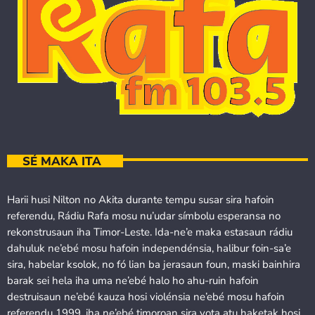
SÉ MAKA ITA
Harii husi Nilton no Akita durante tempu susar sira hafoin
referendu, Rádiu Rafa mosu nu’udar símbolu esperansa no
rekonstrusaun iha Timor-Leste. Ida-ne’e maka estasaun rádiu
dahuluk ne’ebé mosu hafoin independénsia, halibur foin-sa’e
sira, habelar ksolok, no fó lian ba jerasaun foun, maski bainhira
barak sei hela iha uma ne’ebé halo ho ahu-ruin hafoin
destruisaun ne’ebé kauza hosi violénsia ne’ebé mosu hafoin
referendu 1999, iha ne’ebé timoroan sira vota atu haketak hosi