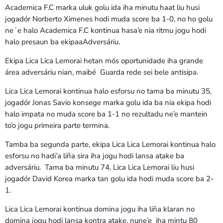
Academica F.C marka uluk golu ida iha minutu haat liu husi
jogadór Norberto Ximenes hodi muda score ba 1-0, no ho golu
ne´e halo Academica F.C kontinua hasa’e nia ritmu jogu hodi
halo presaun ba ekipaaAdversáriu.
Ekipa Lica Lica Lemorai hetan mós oportunidade iha grande
área adversáriu nian, maibé Guarda rede sei bele antisipa.
Lica Lica Lemorai kontinua halo esforsu no tama ba minutu 35,
jogadór Jonas Savio konsege marka golu ida ba nia ekipa hodi
halo impata no muda score ba 1-1 no rezultadu ne’e mantein
to’o jogu primeira parte termina.
Tamba ba segunda parte, ekipa Lica Lica Lemorai kontinua halo
esforsu no hadi’a liña sira iha jogu hodi lansa atake ba
adversáriu. Tama ba minutu 74, Lica Lica Lemorai liu husi
jogadór David Korea marka tan golu ida hodi muda score ba 2-
1.
Lica Lica Lemorai kontinua domina jogu iha liña klaran no
domina jogu hodi lansa kontra atake, nune’e iha mintu 80