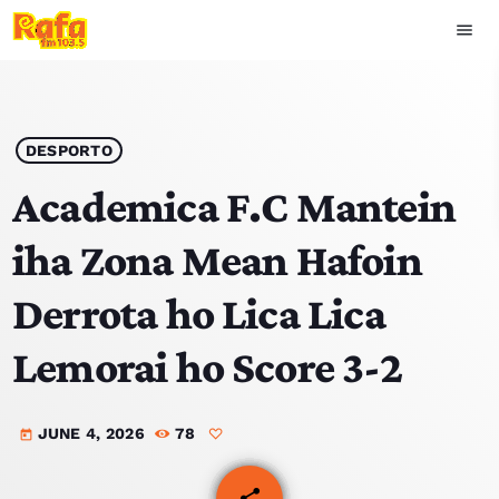
menu
close
play_arrow
OUVIR RAFA
DESPORTO
Academica F.C Mantein
iha Zona Mean Hafoin
HOME
Derrota ho Lica Lica
NOTISIA
Lemorai ho Score 3-2
EKIPA
JUNE 4, 2026
78
TOP 15
today
PODCAST SIRA
share
email