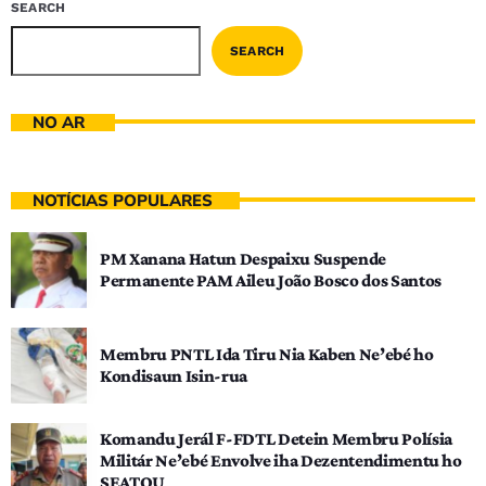
SEARCH
SEARCH
NO AR
NOTÍCIAS POPULARES
PM Xanana Hatun Despaixu Suspende
Permanente PAM Aileu João Bosco dos Santos
Membru PNTL Ida Tiru Nia Kaben Ne’ebé ho
Kondisaun Isin-rua
Komandu Jerál F-FDTL Detein Membru Polísia
Militár Ne’ebé Envolve iha Dezentendimentu ho
SEATOU