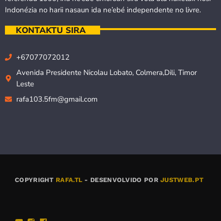
Indonézia no harii nasaun ida ne’ebé independente no livre.
KONTAKTU SIRA
+67077072012
Avenida Presidente Nicolau Lobato, Colmera,Dili, Timor
Leste
rafa103.5fm@gmail.com
COPYRIGHT
RAFA.TL
- DESENVOLVIDO POR
JUSTWEB.PT