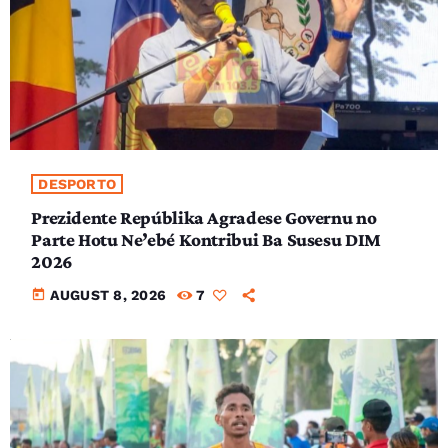
DESPORTO
Prezidente Repúblika Agradese Governu no
Parte Hotu Ne’ebé Kontribui Ba Susesu DIM
2026
today
AUGUST 8, 2026
7