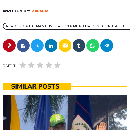
WRITTEN BY:
RAFAFM
ACADEMICA F.C MANTEIN IHA ZONA MEAN HAFOIN DERROTA HO LIC
email
RATE IT
SIMILAR POSTS