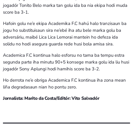
jogadór Tonito Belo marka tan golu ida ba nia ekipa hodi muda
score ba 3-1.
Hafoin golu ne’e ekipa Academika F.C hahú halo tranzisaun ba
jogu ho substituisaun sira ne’ebé iha atu bele marka golu ba
adversáriu, maibé Lica Lica Lemorai mantein ho defeza ida
solidu no hodi asegura guarda rede husi bola amisa sira.
Academica F.C kontinua halo esforsu no tama ba tempu estra
segunda parte iha minutu 90+5 konsege marka golu ida liu husi
jogadór Sony Aplungi hodi hamihis score ba 3-2.
Ho derrota ne’e obriga Academica F.C kontinua iha zona mean
liña degradasaun nian ho pontu zero.
Jornalista: Marito da Costa/Editór: Vito Salvadór