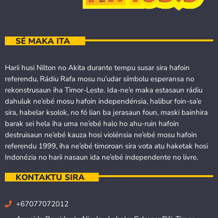
SÉ MAKA ITA
Harii husi Nilton no Akita durante tempu susar sira hafoin
referendu, Rádiu Rafa mosu nu’udar símbolu esperansa no
rekonstrusaun iha Timor-Leste. Ida-ne’e maka estasaun rádiu
dahuluk ne’ebé mosu hafoin independénsia, halibur foin-sa’e
sira, habelar ksolok, no fó lian ba jerasaun foun, maski bainhira
barak sei hela iha uma ne’ebé halo ho ahu-ruin hafoin
destruisaun ne’ebé kauza hosi violénsia ne’ebé mosu hafoin
referendu 1999, iha ne’ebé timoroan sira vota atu haketak hosi
Indonézia no harii nasaun ida ne’ebé independente no livre.
KONTAKTU SIRA
+67077072012