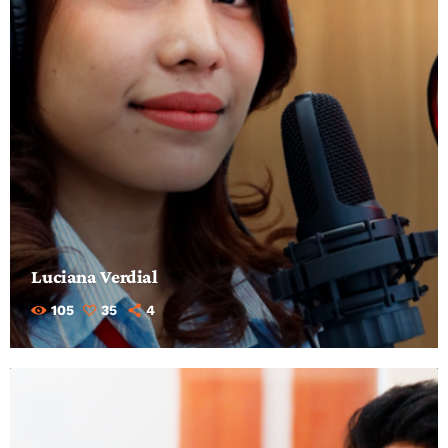
Luciana Verdial
105
35
4