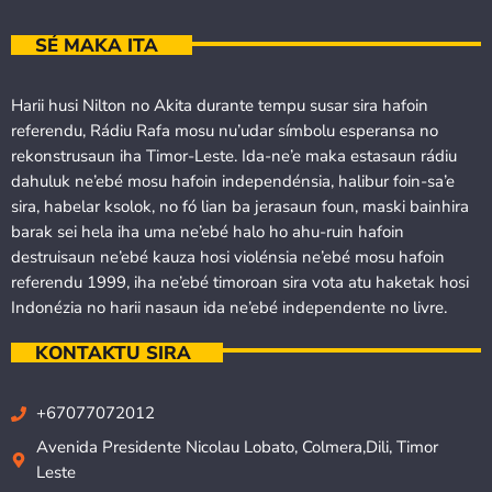
SÉ MAKA ITA
Harii husi Nilton no Akita durante tempu susar sira hafoin
referendu, Rádiu Rafa mosu nu’udar símbolu esperansa no
rekonstrusaun iha Timor-Leste. Ida-ne’e maka estasaun rádiu
dahuluk ne’ebé mosu hafoin independénsia, halibur foin-sa’e
sira, habelar ksolok, no fó lian ba jerasaun foun, maski bainhira
barak sei hela iha uma ne’ebé halo ho ahu-ruin hafoin
destruisaun ne’ebé kauza hosi violénsia ne’ebé mosu hafoin
referendu 1999, iha ne’ebé timoroan sira vota atu haketak hosi
Indonézia no harii nasaun ida ne’ebé independente no livre.
KONTAKTU SIRA
+67077072012
Avenida Presidente Nicolau Lobato, Colmera,Dili, Timor
Leste