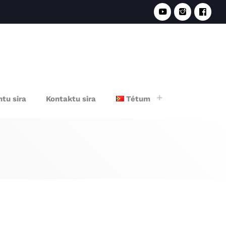
e
tu sira
Kontaktu sira
Tétum