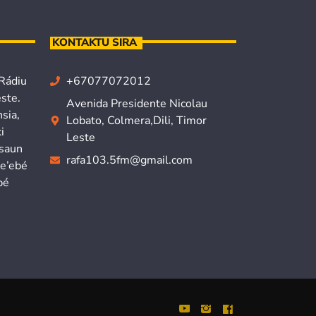
KONTAKTU SIRA
 Rádiu
+67077072012
ste.
Avenida Presidente Nicolau
sia,
Lobato, Colmera,Dili, Timor
i
Leste
isaun
rafa103.5fm@gmail.com
ne’ebé
bé