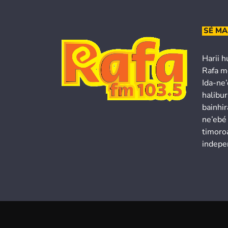
SÉ MA
Harii h
Rafa m
Ida-ne
halibur
bainhir
ne’ebé
timoroa
indepe