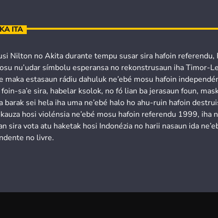
KA ITA
usi Nilton no Akita durante tempu susar sira hafoin referendu,
osu nu’udar símbolu esperansa no rekonstrusaun iha Timor-Le
’e maka estasaun rádiu dahuluk ne’ebé mosu hafoin independén
 foin-sa’e sira, habelar ksolok, no fó lian ba jerasaun foun, mask
a barak sei hela iha uma ne’ebé halo ho ahu-ruin hafoin destru
 kauza hosi violénsia ne’ebé mosu hafoin referendu 1999, iha 
n sira vota atu haketak hosi Indonézia no harii nasaun ida ne’e
ndente no livre.