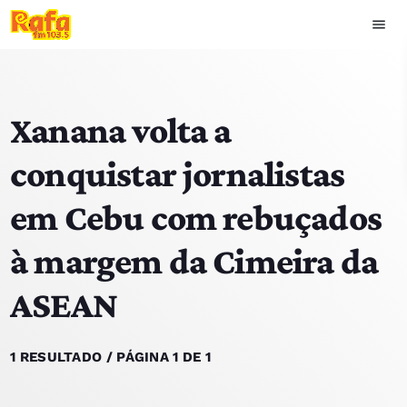
menu
close
Xanana volta a
play_arrow
OUVIR RAFA
conquistar jornalistas
em Cebu com rebuçados
HOME
à margem da Cimeira da
NOTÍCIAS
ASEAN
EQUIPA
TOP 15
1 RESULTADO / PÁGINA 1 DE 1
PODCASTS