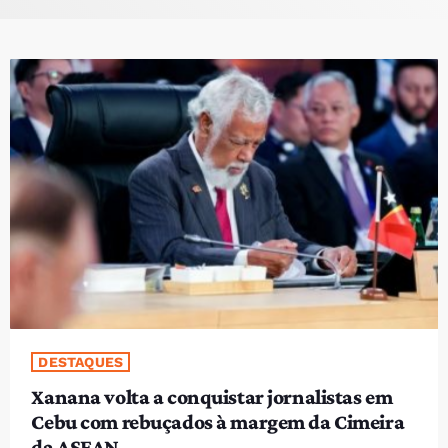
PROGRAMAS
VIDEOS
EVENTOS
CONTACTOS
PORTUGUÊS
keyboard_arrow_down
TÉTUM
PORTUGUÊS
PRÓXIMOS PROGRAMAS
Bom dia RAFA
DESTAQUES
7:00 AM - 10:00 AM
Xanana volta a conquistar jornalistas em
Cebu com rebuçados à margem da Cimeira
da ASEAN