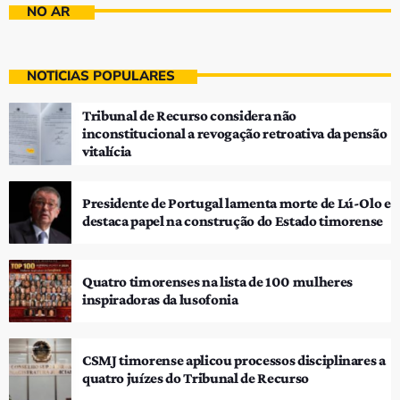
NO AR
NOTÍCIAS POPULARES
Tribunal de Recurso considera não
inconstitucional a revogação retroativa da pensão
vitalícia
Presidente de Portugal lamenta morte de Lú-Olo e
destaca papel na construção do Estado timorense
Quatro timorenses na lista de 100 mulheres
inspiradoras da lusofonia
CSMJ timorense aplicou processos disciplinares a
quatro juízes do Tribunal de Recurso