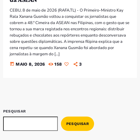
Bom dia RAFA
7:00 AM - 9:00 AM
CEBU, 8 de maio de 2026 (RAFA.TL) - O Primeiro-Ministro Kay
Rala Xanana Gusmão voltou a conquistar os jornalistas que
cobrem a 48.ª Cimeira da ASEAN nas Filipinas, com o gesto que se
Bom dia RAFA
tornou a sua marca registada nos encontros regionais: distribuir
7:00 AM - 10:00 AM
rebuçados e chocolates aos repórteres enquanto desconversava
sobre questões diplomáticas. A imprensa filipina explica que a
cena repetiu-se quando Xanana Gusmão foi abordado por
jornalistas à margem do […]
today
MAIO 8, 2026
158
3
PESQUISAR
PESQUISAR