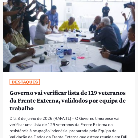
PROGRAMAS
VIDEOS
EVENTOS
CONTACTOS
PORTUGUÊS
keyboard_arrow_down
DESTAQUES
TÉTUM
Governo vai verificar lista de 129 veteranos
PORTUGUÊS
PRÓXIMOS PROGRAMAS
da Frente Externa, validados por equipa de
trabalho
Díli, 3 de junho de 2026 (RAFA.TL) – O Governo timorense vai
verificar uma lista de 129 veteranos da Frente Externa da
resistência à ocupação indonésia, preparada pela Equipa de
Validação de Dados da Frente Externa que esteve reunida em Díli