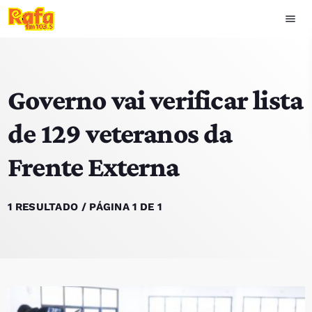
menu
close
Governo vai verificar lista
play_arrow
OUVIR RAFA
de 129 veteranos da
Frente Externa
HOME
NOTÍCIAS
1 RESULTADO / PÁGINA 1 DE 1
EQUIPA
TOP 15
PODCASTS