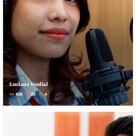
Luciana Verdial
105
35
4