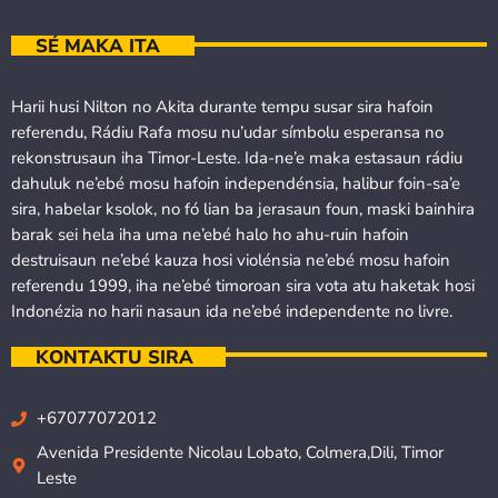
SÉ MAKA ITA
Harii husi Nilton no Akita durante tempu susar sira hafoin
referendu, Rádiu Rafa mosu nu’udar símbolu esperansa no
rekonstrusaun iha Timor-Leste. Ida-ne’e maka estasaun rádiu
dahuluk ne’ebé mosu hafoin independénsia, halibur foin-sa’e
sira, habelar ksolok, no fó lian ba jerasaun foun, maski bainhira
barak sei hela iha uma ne’ebé halo ho ahu-ruin hafoin
destruisaun ne’ebé kauza hosi violénsia ne’ebé mosu hafoin
referendu 1999, iha ne’ebé timoroan sira vota atu haketak hosi
Indonézia no harii nasaun ida ne’ebé independente no livre.
KONTAKTU SIRA
+67077072012
Avenida Presidente Nicolau Lobato, Colmera,Dili, Timor
Leste