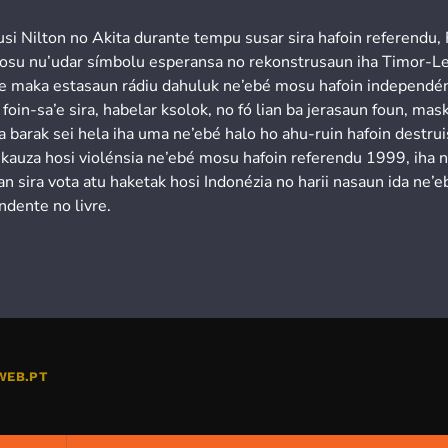
usi Nilton no Akita durante tempu susar sira hafoin referendu,
osu nu’udar símbolu esperansa no rekonstrusaun iha Timor-Le
’e maka estasaun rádiu dahuluk ne’ebé mosu hafoin independén
 foin-sa’e sira, habelar ksolok, no fó lian ba jerasaun foun, mask
a barak sei hela iha uma ne’ebé halo ho ahu-ruin hafoin destru
 kauza hosi violénsia ne’ebé mosu hafoin referendu 1999, iha 
n sira vota atu haketak hosi Indonézia no harii nasaun ida ne’e
ndente no livre.
WEB.PT