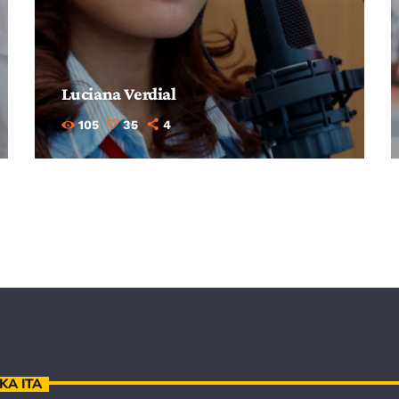
Luciana Verdial
105
35
4
KA ITA