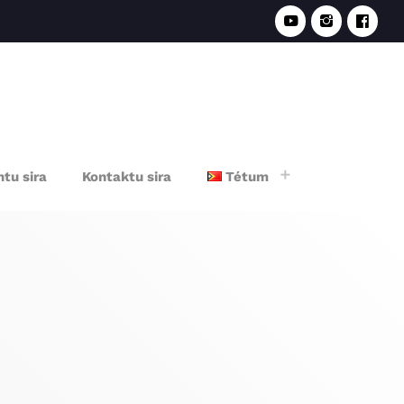
e
tu sira
Kontaktu sira
Tétum