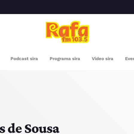
clos
RÓXIMOS PROGRAMAS
Podcast sira
Programa sira
Vídeo sira
Even
s de Sousa