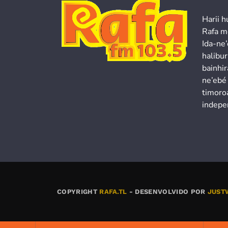
Harii h
Rafa m
Ida-ne
halibur
bainhir
ne’ebé
timoroa
indepe
COPYRIGHT
RAFA.TL
- DESENVOLVIDO POR
JUST