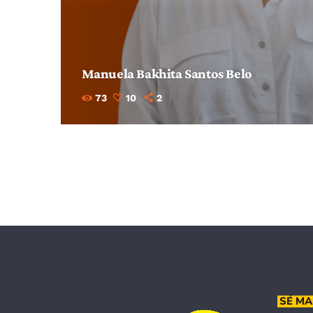
Manuela Bakhita Santos Belo
73
10
2
SÉ MA