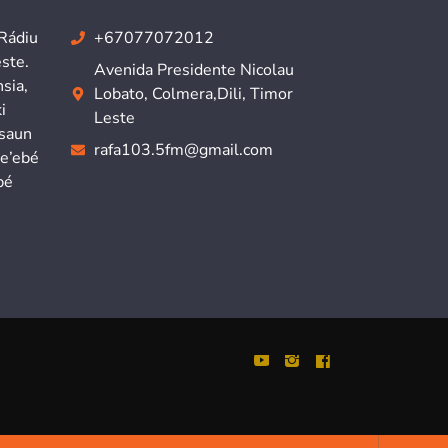
 Rádiu
+67077072012
ste.
Avenida Presidente Nicolau
sia,
Lobato, Colmera,Dili, Timor
i
Leste
isaun
rafa103.5fm@gmail.com
ne’ebé
bé